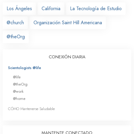
Los Ángeles
California
La Tecnología de Estudio
@church
Organización Saint Hill Americana
@theOrg
CONEXIÓN DIARIA
Scientologists @life
@life
@theOrg
@work
@home
CÓMO Mantenerse Saludable
MANTENTE CONECTADO