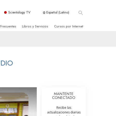
Scientology TV
Español (Latino)
 Frecuentes
Libros y Servicios
Cursos por Internet
es y principios básicos
niciales
Cómo Resolver los Conflictos
una Iglesia
bros
Las Dinámicas de la Existencia
zación de Scientology
ncias Introductorias
Los Componentes de la Comprensión
UDIO
s Introductorias
Soluciones para un Entorno Peligroso
s Iniciales
Ayudas para Enfermedades y Lesiones
anos
La Integridad y la Honestidad
MANTENTE
CONECTADO
os
El Matrimonio
Recibe las
La Escala Tonal Emocional
actualizaciones diarias
tology