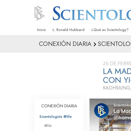
Inicio
L. Ronald Hubbard
¿Qué es Scientology?
CONEXIÓN DIARIA
SCIENTOLO
Creencias y Prácticas
Credos y Códigos de S
26 DE FEBR
Qué dicen los Scientolo
LA MAD
Scientology
CON Y
Conoce a un Scientolog
KAOHSIUNG,
Dentro de una Iglesia
CONEXIÓN DIARIA
Los Principios Básicos 
Scientologists @life
Una Introducción a Dian
@life