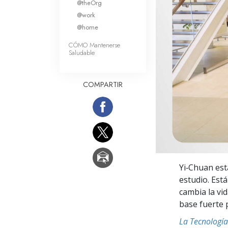
@theOrg
Amor y Odio: ¿Qué es
@work
@home
CÓMO Mantenerse
Saludable
COMPARTIR
Yi‑Chuan est
estudio. Est
cambia la vi
base fuerte 
La Tecnología