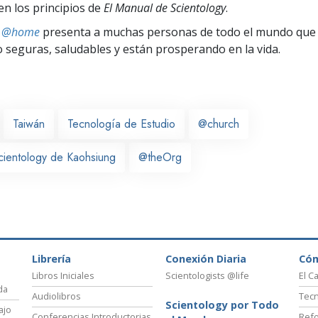
en los principios de
El Manual de Scientology
.
ts @home
presenta a muchas personas de todo el mundo que 
seguras, saludables y están prosperando en la vida.
Taiwán
Tecnología de Estudio
@church
Scientology de Kaohsiung
@theOrg
Librería
Conexión Diaria
Có
Libros Iniciales
Scientologists @life
El C
da
Audiolibros
Tecn
Scientology por Todo
ajo
Conferencias Introductorias
Refo