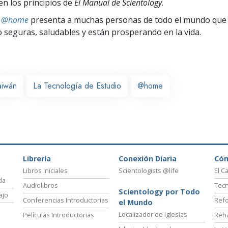
en los principios de
El Manual de Scientology
.
ts @home
presenta a muchas personas de todo el mundo que 
seguras, saludables y están prosperando en la vida.
aiwán
La Tecnología de Estudio
@home
Librería
Conexión Diaria
Có
Libros Iniciales
Scientologists @life
El C
da
Audiolibros
Tecn
Scientology por Todo
ajo
Conferencias Introductorias
Refo
el Mundo
Localizador de Iglesias
Películas Introductorias
Reha