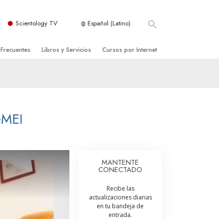
Scientology TV
Español (Latino)
 Frecuentes
Libros y Servicios
Cursos por Internet
es y principios básicos
niciales
Cómo Resolver los Conflictos
una Iglesia
bros
Las Dinámicas de la Existencia
zación de Scientology
ncias Introductorias
Los Componentes de la Comprensión
‑MEI
s Introductorias
Soluciones para un Entorno Peligroso
s Iniciales
Ayudas para Enfermedades y Lesiones
MANTENTE
CONECTADO
anos
La Integridad y la Honestidad
Recibe las
os
El Matrimonio
actualizaciones diarias
en tu bandeja de
La Escala Tonal Emocional
entrada.
tology