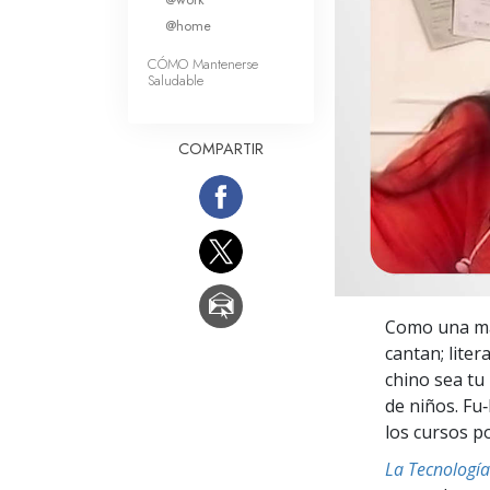
Amor y Odio: ¿Qué es
@home
CÓMO Mantenerse
Saludable
COMPARTIR
Como una mae
cantan; lite
chino sea tu
de niños. Fu
los cursos p
La Tecnología