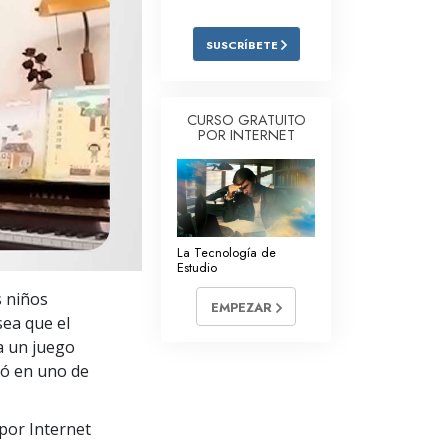
Respuestas a las Drogas
SUSCRÍBETE
Los Niños
Herramientas para el Entorno Laboral
CURSO GRATUITO
POR INTERNET
La Ética y las
Condiciones
La Causa de la Supresión
Investigaciones
La Tecnología de
Estudio
Los Fundamentos de la Organización
s niños
EMPEZAR
Los Fundamentos de las Relaciones
sea que el
Públicas
a un juego
ió en uno de
Objetivos y Metas
La Tecnología de Estudio
por Internet