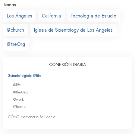
Temas
Los Ángeles
California
Tecnología de Estudio
@church
Iglesia de Scientology de Los Ángeles
@theOrg
CONEXIÓN DIARIA
Scientologists @life
@life
@theOrg
@work
@home
CÓMO Mantenerse Saludable