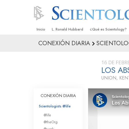
Inicio
L. Ronald Hubbard
¿Qué es Scientology?
CONEXIÓN DIARIA
SCIENTOLO
Creencias y Prácticas
Credos y Códigos de S
16 DE FEBR
Qué dicen los Scientolo
LOS A
Scientology
UNION, KEN
Conoce a un Scientolog
Dentro de una Iglesia
CONEXIÓN DIARIA
Los Principios Básicos 
Scientologists @life
@life
Una Introducción a Dian
@theOrg
@work