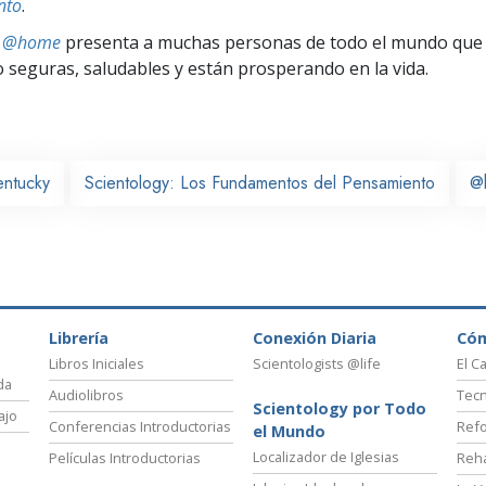
nto
.
ts @home
presenta a muchas personas de todo el mundo que 
seguras, saludables y están prosperando en la vida.
entucky
Scientology: Los Fundamentos del Pensamiento
@
Librería
Conexión Diaria
Có
Libros Iniciales
Scientologists @life
El C
da
Audiolibros
Tecn
Scientology por Todo
ajo
Conferencias Introductorias
Refo
el Mundo
Localizador de Iglesias
Películas Introductorias
Reha