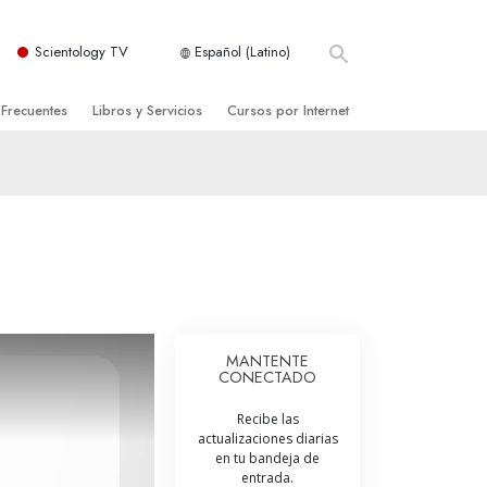
Scientology TV
Español (Latino)
 Frecuentes
Libros y Servicios
Cursos por Internet
es y principios básicos
niciales
Cómo Resolver los Conflictos
una Iglesia
bros
Las Dinámicas de la Existencia
zación de Scientology
ncias Introductorias
Los Componentes de la Comprensión
s Introductorias
Soluciones para un Entorno Peligroso
s Iniciales
Ayudas para Enfermedades y Lesiones
MANTENTE
CONECTADO
anos
La Integridad y la Honestidad
Recibe las
os
El Matrimonio
actualizaciones diarias
en tu bandeja de
La Escala Tonal Emocional
entrada.
tology