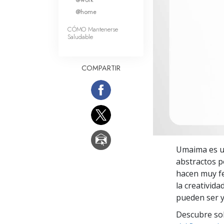
Amor y Odio: ¿Qué es
@home
CÓMO Mantenerse
Saludable
COMPARTIR
Umaima es un
abstractos p
hacen muy fe
la creativid
pueden ser 
Descubre sobr