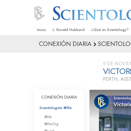
Inicio
L. Ronald Hubbard
¿Qué es Scientology?
CONEXIÓN DIARIA
SCIENTOLO
Creencias y Prácticas
Credos y Códigos de S
9 DE NOVIE
Qué dicen los Scientolo
VICTOR
Scientology
PERTH, AUS
Conoce a un Scientolog
Dentro de una Iglesia
CONEXIÓN DIARIA
Los Principios Básicos 
Scientologists @life
@life
Una Introducción a Dian
@theOrg
@work