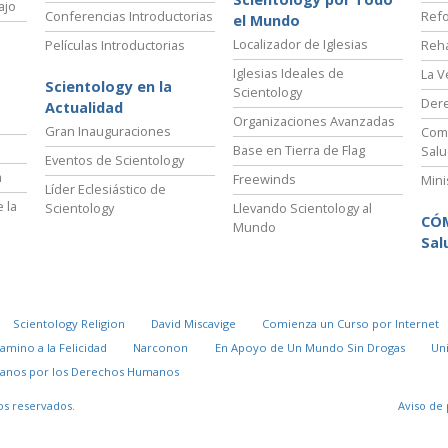
ajo
Conferencias Introductorias
Refo
el Mundo
Localizador de Iglesias
Películas Introductorias
Reha
Iglesias Ideales de
La V
Scientology en la
Scientology
Der
Actualidad
Organizaciones Avanzadas
Gran Inauguraciones
Comi
Base en Tierra de Flag
Salu
Eventos de Scientology
a
Freewinds
Mini
Líder Eclesiástico de
 la
Scientology
Llevando Scientology al
CÓ
Mundo
Sal
Scientology Religion
David Miscavige
Comienza un Curso por Internet
Camino a la Felicidad
Narconon
En Apoyo de Un Mundo Sin Drogas
Un
danos por los Derechos Humanos
os reservados.
Aviso de 