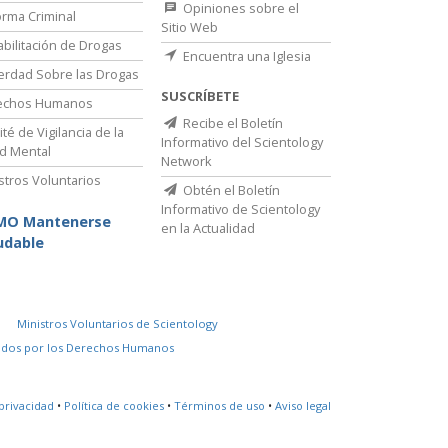
Opiniones sobre el
rma Criminal
Sitio Web
bilitación de Drogas
Encuentra una Iglesia
erdad Sobre las Drogas
SUSCRÍBETE
echos Humanos
Recibe el Boletín
té de Vigilancia de la
Informativo del Scientology
d Mental
Network
stros Voluntarios
Obtén el Boletín
Informativo de Scientology
MO Mantenerse
en la Actualidad
udable
Ministros Voluntarios de Scientology
idos por los Derechos Humanos
privacidad
•
Política de cookies
•
Términos de uso
•
Aviso legal