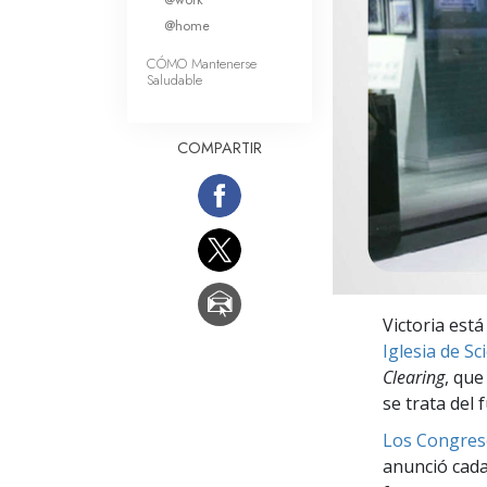
Amor y Odio: ¿Qué es
@home
CÓMO Mantenerse
Saludable
COMPARTIR
Victoria está
Iglesia de S
Clearing
, que
se trata del 
Los Congres
anunció cada