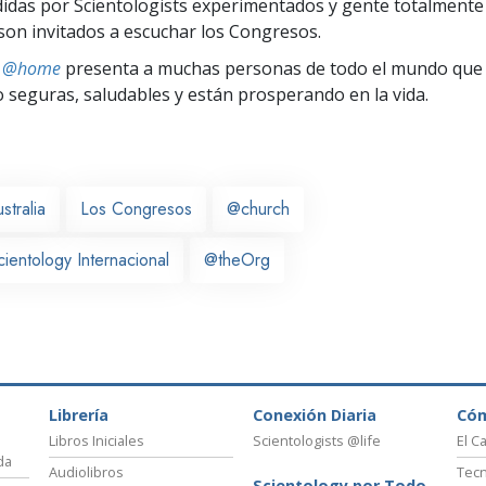
idas por Scientologists experimentados y gente totalmente
son invitados a escuchar los Congresos.
ts @home
presenta a muchas personas de todo el mundo que 
seguras, saludables y están prosperando en la vida.
stralia
Los Congresos
@church
cientology Internacional
@theOrg
Librería
Conexión Diaria
Có
Libros Iniciales
Scientologists @life
El C
da
Audiolibros
Tecn
Scientology por Todo