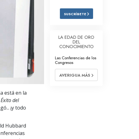
Respuestas a las Drogas
SUSCRÍBETE
Los Niños
Herramientas para el Entorno Laboral
LA EDAD DE ORO
DEL
La Ética y las
CONOCIMIENTO
Condiciones
Las Conferencias de los
La Causa de la Supresión
Congresos
Investigaciones
AVERIGUA MÁS
Los Fundamentos de la Organización
a está en la
Los Fundamentos de las Relaciones
 Éxito del
Públicas
ó... ¡y todo
Objetivos y Metas
ald Hubbard
La Tecnología de Estudio
onferencias