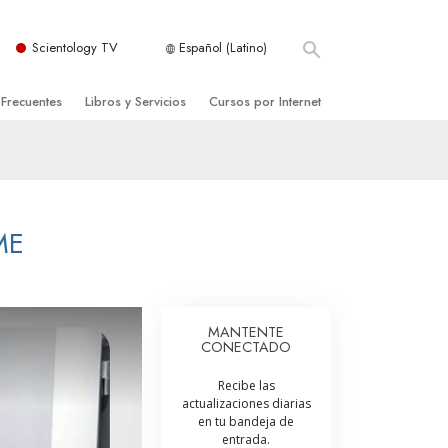
Scientology TV
Español (Latino)
 Frecuentes
Libros y Servicios
Cursos por Internet
es y principios básicos
niciales
Cómo Resolver los Conflictos
una Iglesia
bros
Las Dinámicas de la Existencia
zación de Scientology
ncias Introductorias
Los Componentes de la Comprensión
ME
s Introductorias
Soluciones para un Entorno Peligroso
s Iniciales
Ayudas para Enfermedades y Lesiones
MANTENTE
CONECTADO
anos
La Integridad y la Honestidad
Recibe las
os
El Matrimonio
actualizaciones diarias
en tu bandeja de
La Escala Tonal Emocional
entrada.
tology