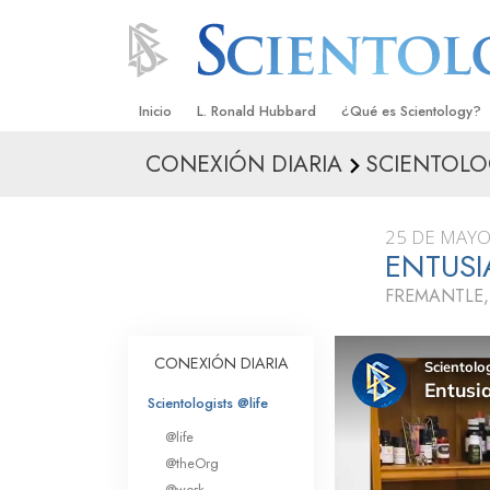
Inicio
L. Ronald Hubbard
¿Qué es Scientology?
CONEXIÓN DIARIA
SCIENTOLO
Creencias y Prácticas
Credos y Códigos de S
25 DE MAYO
Qué dicen los Scientolo
ENTUS
Scientology
FREMANTLE,
Conoce a un Scientolog
Dentro de una Iglesia
CONEXIÓN DIARIA
Los Principios Básicos 
Scientologists @life
@life
Una Introducción a Dian
@theOrg
@work