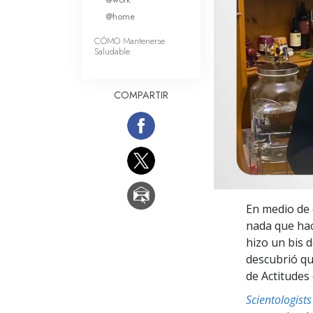
Amor y Odio: ¿Qué es
@home
CÓMO Mantenerse
Saludable
COMPARTIR
En medio de 
nada que hac
hizo un bis 
descubrió qu
de Actitudes
Scientologis