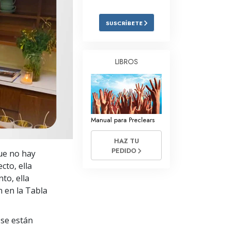
Respuestas a las Drogas
SUSCRÍBETE
Los Niños
Herramientas para el Entorno Laboral
LIBROS
La Ética y las
Condiciones
La Causa de la Supresión
Manual para Preclears
Investigaciones
HAZ TU
Los Fundamentos de la Organización
PEDIDO
que no hay
Los Fundamentos de las Relaciones
cto, ella
Públicas
to, ella
 en la Tabla
Objetivos y Metas
La Tecnología de Estudio
se están