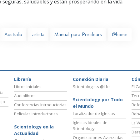
seguras, saludables y están prosperando en la vida.
Australia
artista
Manual para Preclears
@home
Librería
Conexión Diaria
Có
Libros Iniciales
Scientologists @life
El C
da
Audiolibros
Tecn
Scientology por Todo
ajo
Conferencias Introductorias
Refo
el Mundo
Localizador de Iglesias
Películas Introductorias
Reha
Iglesias Ideales de
La V
Scientology en la
Scientology
Der
Actualidad
Organizaciones Avanzadas