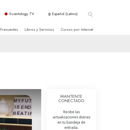
Scientology TV
Español (Latino)
 Frecuentes
Libros y Servicios
Cursos por Internet
es y principios básicos
niciales
Cómo Resolver los Conflictos
una Iglesia
bros
Las Dinámicas de la Existencia
zación de Scientology
ncias Introductorias
Los Componentes de la Comprensión
s Introductorias
Soluciones para un Entorno Peligroso
s Iniciales
Ayudas para Enfermedades y Lesiones
MANTENTE
CONECTADO
anos
La Integridad y la Honestidad
Recibe las
os
El Matrimonio
actualizaciones diarias
en tu bandeja de
La Escala Tonal Emocional
entrada.
tology