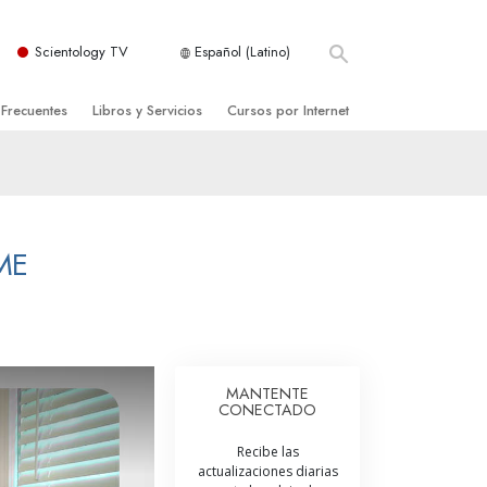
Scientology TV
Español (Latino)
 Frecuentes
Libros y Servicios
Cursos por Internet
es y principios básicos
niciales
Cómo Resolver los Conflictos
una Iglesia
bros
Las Dinámicas de la Existencia
zación de Scientology
ncias Introductorias
Los Componentes de la Comprensión
ME
s Introductorias
Soluciones para un Entorno Peligroso
s Iniciales
Ayudas para Enfermedades y Lesiones
anos
La Integridad y la Honestidad
MANTENTE
CONECTADO
os
El Matrimonio
Recibe las
La Escala Tonal Emocional
actualizaciones diarias
tology