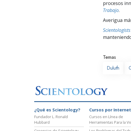
procesos inno
Trabajo
.
Averigua más
Scientologis
manteniendo 
Temas
Duluth
G
¿Qué es Scientology?
Cursos por Internet
Fundador L. Ronald
Cursos en Línea de
Hubbard
Herramientas Para la Vi
Creencias de Scientology
Los Problemas del Trab