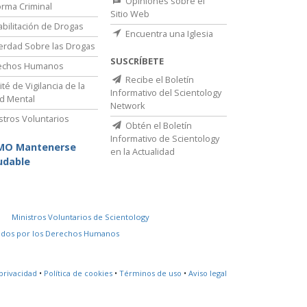
Opiniones sobre el
rma Criminal
Sitio Web
bilitación de Drogas
Encuentra una Iglesia
erdad Sobre las Drogas
SUSCRÍBETE
echos Humanos
Recibe el Boletín
té de Vigilancia de la
Informativo del Scientology
d Mental
Network
stros Voluntarios
Obtén el Boletín
Informativo de Scientology
MO Mantenerse
en la Actualidad
udable
Ministros Voluntarios de Scientology
idos por los Derechos Humanos
privacidad
•
Política de cookies
•
Términos de uso
•
Aviso legal