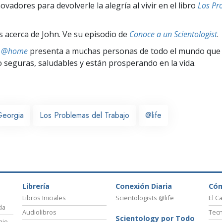
vadores para devolverle la alegría al vivir en el libro
Los Pr
 acerca de John. Ve su episodio de
Conoce a un Scientologist
.
ts @home
presenta a muchas personas de todo el mundo que 
seguras, saludables y están prosperando en la vida.
eorgia
Los Problemas del Trabajo
@life
Librería
Conexión Diaria
Có
Libros Iniciales
Scientologists @life
El C
da
Audiolibros
Tecn
Scientology por Todo
ajo