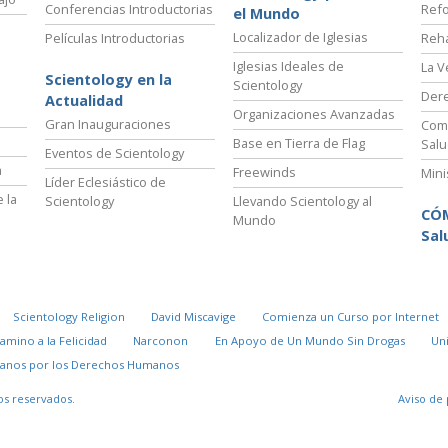
Conferencias Introductorias
Refo
el Mundo
Localizador de Iglesias
Películas Introductorias
Reha
Iglesias Ideales de
La V
Scientology en la
Scientology
Der
Actualidad
Organizaciones Avanzadas
Gran Inauguraciones
Comi
Base en Tierra de Flag
Salu
Eventos de Scientology
a
Freewinds
Mini
Líder Eclesiástico de
 la
Scientology
Llevando Scientology al
CÓ
Mundo
Sal
Scientology Religion
David Miscavige
Comienza un Curso por Internet
Camino a la Felicidad
Narconon
En Apoyo de Un Mundo Sin Drogas
Un
danos por los Derechos Humanos
os reservados.
Aviso de 