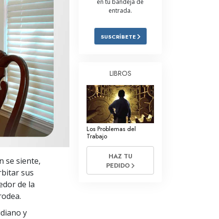
en tu bandeja de
entrada.
Respuestas a las Drogas
Los Niños
SUSCRÍBETE
Herramientas para el Entorno Laboral
La Ética y las
LIBROS
Condiciones
La Causa de la Supresión
Investigaciones
Los Problemas del
Los Fundamentos de la Organización
Trabajo
Los Fundamentos de las Relaciones
HAZ TU
 se siente,
Públicas
PEDIDO
bitar sus
Objetivos y Metas
edor de la
rodea.
La Tecnología de Estudio
idiano y