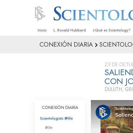
Inicio
L. Ronald Hubbard
¿Qué es Scientology?
CONEXIÓN DIARIA
SCIENTOLO
Creencias y Prácticas
Credos y Códigos de S
23 DE OCTU
Qué dicen los Scientolo
SALIEN
Scientology
CON J
Conoce a un Scientolog
DULUTH, GE
Dentro de una Iglesia
CONEXIÓN DIARIA
Los Principios Básicos 
Scientologists @life
Una Introducción a Dian
@life