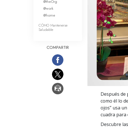
@theOrg
Amor y Odio: ¿Qué es
@work
@home
CÓMO Mantenerse
Saludable
COMPARTIR
Después de p
como él lo d
ojos” usa un
cuadra para 
Descubre las