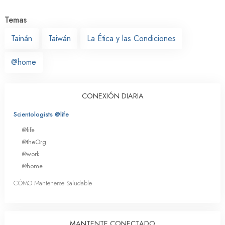
Temas
Tainán
Taiwán
La Ética y las Condiciones
@home
CONEXIÓN DIARIA
Scientologists @life
@life
@theOrg
@work
@home
CÓMO Mantenerse Saludable
MANTENTE CONECTADO