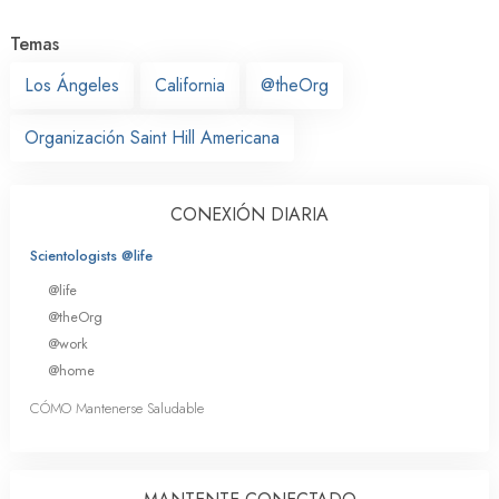
Temas
Los Ángeles
California
@theOrg
Organización Saint Hill Americana
CONEXIÓN DIARIA
Scientologists @life
@life
@theOrg
@work
@home
CÓMO Mantenerse Saludable