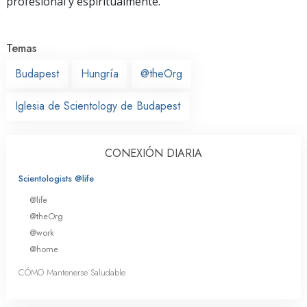
profesional y espiritualmente.
Temas
Budapest
Hungría
@theOrg
Iglesia de Scientology de Budapest
CONEXIÓN DIARIA
Scientologists @life
@life
@theOrg
@work
@home
CÓMO Mantenerse Saludable