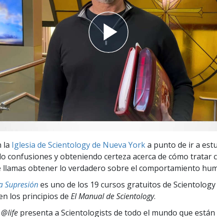
 Grandeza?
n la
Iglesia de Scientology de Nueva York
a punto de ir a estu
 confusiones y obteniendo certeza acerca de cómo tratar c
e llamas obtener lo verdadero sobre el comportamiento hu
a Supresión
es uno de los 19 cursos gratuitos de Scientology
en los principios de
El Manual de Scientology
.
 @life
presenta a Scientologists de todo el mundo que están