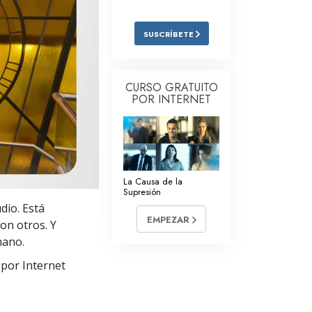
Respuestas a las Drogas
SUSCRÍBETE
Los Niños
Herramientas para el Entorno Laboral
CURSO GRATUITO
POR INTERNET
La Ética y las
Condiciones
La Causa de la Supresión
Investigaciones
La Causa de la
Supresión
Los Fundamentos de la Organización
dio. Está
EMPEZAR
Los Fundamentos de las Relaciones
on otros. Y
Públicas
mano.
Objetivos y Metas
 por Internet
La Tecnología de Estudio