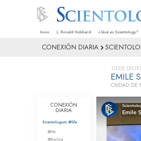
Inicio
L. Ronald Hubbard
¿Qué es Scientology?
CONEXIÓN DIARIA
SCIENTOLOG
Creencias y Prácticas
Credos y Códigos de S
10 DE DICI
Qué dicen los Scientolo
EMILE 
Scientology
CIUDAD DE 
Conoce a un Scientolog
Dentro de una Iglesia
CONEXIÓN
DIARIA
Los Principios Básicos 
Scientologists @life
Una Introducción a Dian
@life
@theOrg