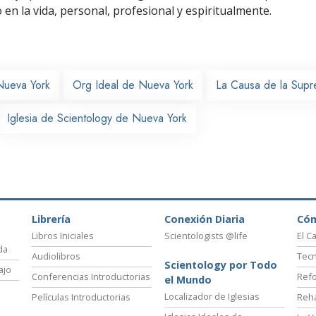
o
en la vida, personal,
profesional y espiritualmente.
Nueva York
Org Ideal de Nueva York
La Causa de la Supr
Iglesia de Scientology de Nueva York
Librería
Conexión Diaria
Có
Libros Iniciales
Scientologists @life
El C
da
Audiolibros
Tecn
Scientology por Todo
ajo
Conferencias Introductorias
Refo
el Mundo
Localizador de Iglesias
Películas Introductorias
Reha