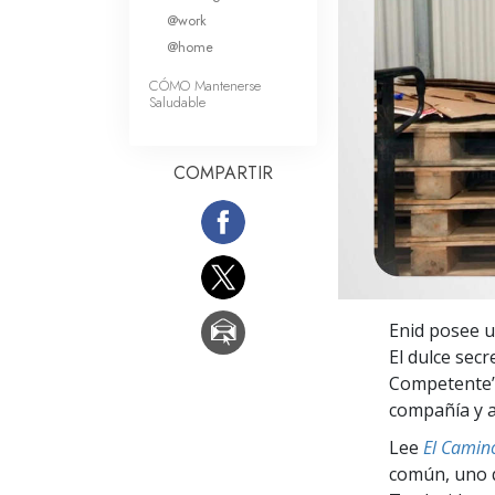
Amor y Odio: ¿Qué es
@work
@home
CÓMO Mantenerse
Saludable
COMPARTIR
Enid posee u
El dulce secr
Competente
compañía y a
Lee
El Camino
común, uno q