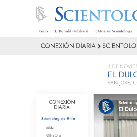
Inicio
L. Ronald Hubbard
¿Qué es Scientology?
CONEXIÓN DIARIA
SCIENTOLOG
Creencias y Prácticas
Credos y Códigos de S
1 DE NOVIE
Qué dicen los Scientolo
EL DUL
Scientology
SAN JOSÉ, 
Conoce a un Scientolog
Dentro de una Iglesia
CONEXIÓN
DIARIA
Los Principios Básicos 
Scientologists @life
Una Introducción a Dian
@life
@theOrg