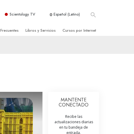
Scientology TV
Español (Latino)
 Frecuentes
Libros y Servicios
Cursos por Internet
es y principios básicos
niciales
Cómo Resolver los Conflictos
una Iglesia
bros
Las Dinámicas de la Existencia
zación de Scientology
ncias Introductorias
Los Componentes de la Comprensión
s Introductorias
Soluciones para un Entorno Peligroso
s Iniciales
Ayudas para Enfermedades y Lesiones
MANTENTE
CONECTADO
anos
La Integridad y la Honestidad
Recibe las
os
El Matrimonio
actualizaciones diarias
en tu bandeja de
La Escala Tonal Emocional
tology
entrada.