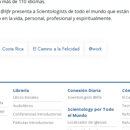
 más de 110 idiomas.
 @life
presenta a Scientologists de todo el mundo que están
o
en la vida, personal,
profesional y espiritualmente.
Costa Rica
El Camino a la Felicidad
@work
Librería
Conexión Diaria
Có
Libros Iniciales
Scientologists @life
El C
da
Audiolibros
Tecn
Scientology por Todo
ajo
Conferencias Introductorias
Refo
el Mundo
Localizador de Iglesias
Películas Introductorias
Reha