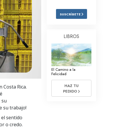
Respuestas a las Drogas
SUSCRÍBETE
Los Niños
Herramientas para el Entorno Laboral
LIBROS
La Ética y las
Condiciones
La Causa de la Supresión
Investigaciones
El Camino a la
Felicidad
Los Fundamentos de la Organización
HAZ TU
 Costa Rica.
PEDIDO
Los Fundamentos de las Relaciones
Sé
Públicas
 su
e su trabajo!
Objetivos y Metas
 el sentido
La Tecnología de Estudio
or o credo.