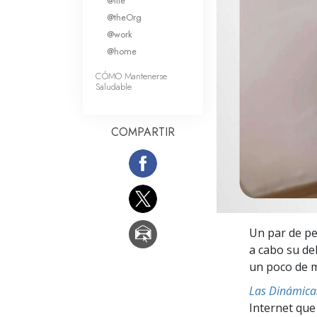
@life
Amor y Odio: ¿Qué es
@theOrg
@work
@home
CÓMO Mantenerse
Saludable
COMPARTIR
Un par de peq
a cabo su de
un poco de m
Las Dinámicas
Internet que