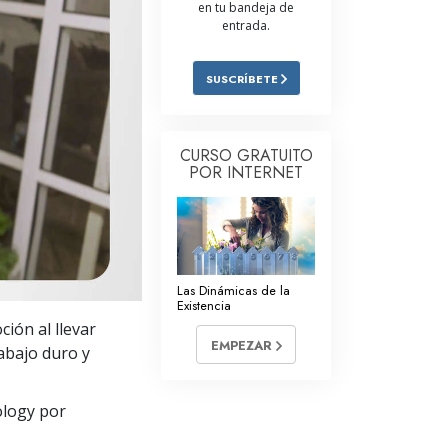
en tu bandeja de
Respuestas a las Drogas
entrada.
Los Niños
SUSCRÍBETE
Herramientas para el Entorno Laboral
La Ética y las
CURSO GRATUITO
Condiciones
POR INTERNET
La Causa de la Supresión
Investigaciones
Los Fundamentos de la Organización
Las Dinámicas de la
Existencia
Los Fundamentos de las Relaciones
ción al llevar
Públicas
EMPEZAR
abajo duro y
Objetivos y Metas
ology por
La Tecnología de Estudio