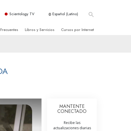
Scientology TV
Español (Latino)
 Frecuentes
Libros y Servicios
Cursos por Internet
es y principios básicos
niciales
Cómo Resolver los Conflictos
una Iglesia
bros
Las Dinámicas de la Existencia
zación de Scientology
ncias Introductorias
Los Componentes de la Comprensión
DA
s Introductorias
Soluciones para un Entorno Peligroso
s Iniciales
Ayudas para Enfermedades y Lesiones
anos
La Integridad y la Honestidad
MANTENTE
CONECTADO
os
El Matrimonio
Recibe las
La Escala Tonal Emocional
actualizaciones diarias
tology