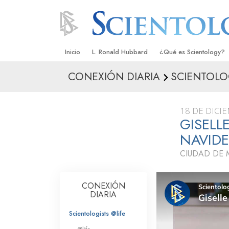
Inicio
L. Ronald Hubbard
¿Qué es Scientology?
CONEXIÓN DIARIA
SCIENTOLOG
Creencias y Prácticas
Credos y Códigos de S
18 DE DICI
Qué dicen los Scientolo
GISELL
Scientology
NAVIDE
Conoce a un Scientolog
CIUDAD DE 
Dentro de una Iglesia
CONEXIÓN
Los Principios Básicos 
DIARIA
Una Introducción a Dian
Scientologists @life