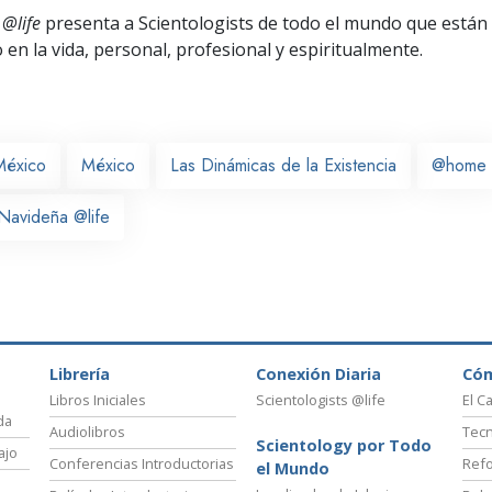
 @life
presenta a Scientologists de todo el mundo que están
o
en la vida, personal,
profesional y espiritualmente.
México
México
Las Dinámicas de la Existencia
@home
Navideña @life
Librería
Conexión Diaria
Có
Libros Iniciales
Scientologists @life
El C
da
Audiolibros
Tecn
Scientology por Todo
ajo
Conferencias Introductorias
Refo
el Mundo