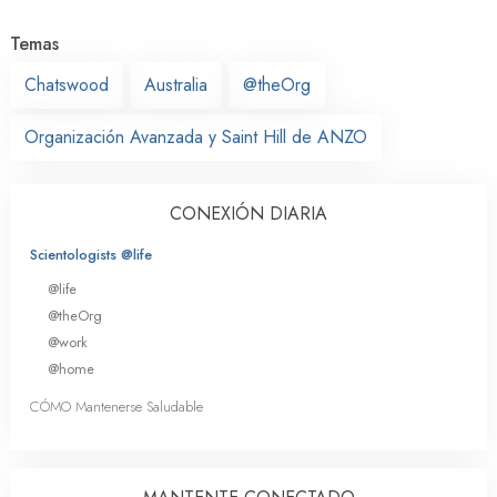
Temas
Chatswood
Australia
@theOrg
Organización Avanzada y Saint Hill de ANZO
CONEXIÓN DIARIA
Scientologists @life
@life
@theOrg
@work
@home
CÓMO Mantenerse Saludable