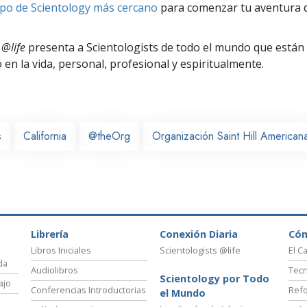
po de Scientology más cercano
para comenzar tu aventura d
 @life
presenta a Scientologists de todo el mundo que están
o
en la vida, personal,
profesional y espiritualmente.
s
California
@theOrg
Organización Saint Hill American
Librería
Conexión Diaria
Có
Libros Iniciales
Scientologists @life
El C
da
Audiolibros
Tecn
Scientology por Todo
ajo
Conferencias Introductorias
Refo
el Mundo