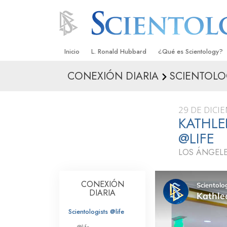
Inicio
L. Ronald Hubbard
¿Qué es Scientology?
CONEXIÓN DIARIA
SCIENTOLOG
Creencias y Prácticas
Credos y Códigos de S
29 DE DICI
Qué dicen los Scientolo
KATHL
Scientology
@LIFE
Conoce a un Scientolog
LOS ÁNGELE
Dentro de una Iglesia
CONEXIÓN
Los Principios Básicos 
DIARIA
Una Introducción a Dian
Scientologists @life