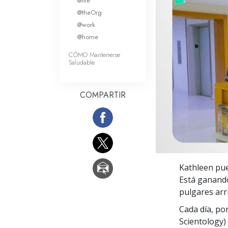
@life
Amor y Odio: ¿Qué es
@theOrg
@work
@home
CÓMO Mantenerse
Saludable
COMPARTIR
Kathleen pue
Está ganand
pulgares arr
Cada día, po
Scientology) 