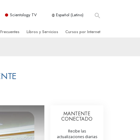
Scientology TV
Español (Latino)
 Frecuentes
Libros y Servicios
Cursos por Internet
es y principios básicos
niciales
Cómo Resolver los Conflictos
una Iglesia
bros
Las Dinámicas de la Existencia
zación de Scientology
ncias Introductorias
Los Componentes de la Comprensión
ENTE
s Introductorias
Soluciones para un Entorno Peligroso
s Iniciales
Ayudas para Enfermedades y Lesiones
anos
La Integridad y la Honestidad
MANTENTE
CONECTADO
os
El Matrimonio
Recibe las
La Escala Tonal Emocional
actualizaciones diarias
tology