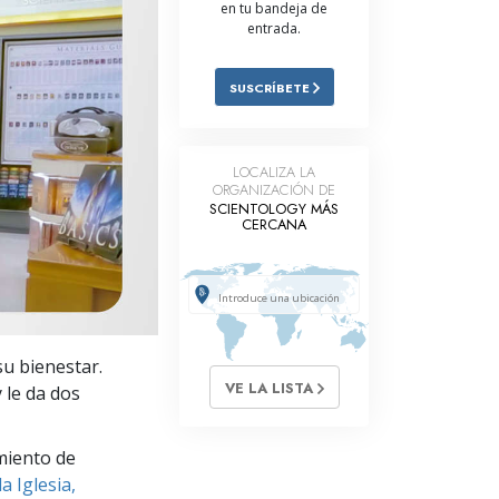
en tu bandeja de
Respuestas a las Drogas
entrada.
Los Niños
SUSCRÍBETE
Herramientas para el Entorno Laboral
La Ética y las
LOCALIZA LA
Condiciones
ORGANIZACIÓN DE
SCIENTOLOGY MÁS
La Causa de la Supresión
CERCANA
Investigaciones
Los Fundamentos de la Organización
Los Fundamentos de las Relaciones
su bienestar.
Públicas
VE LA LISTA
y le da dos
Objetivos y Metas
miento de
La Tecnología de Estudio
a Iglesia,