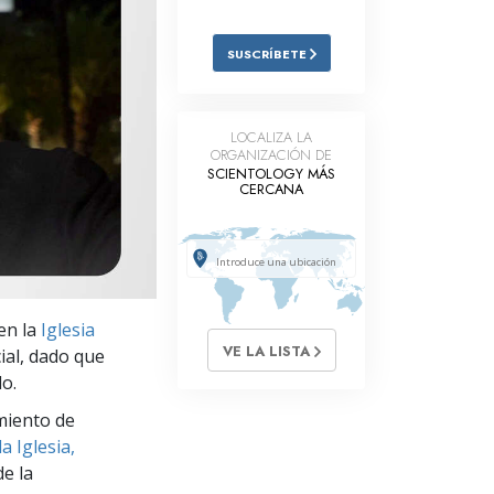
Respuestas a las Drogas
SUSCRÍBETE
Los Niños
Herramientas para el Entorno Laboral
LOCALIZA LA
ORGANIZACIÓN DE
La Ética y las
Condiciones
SCIENTOLOGY MÁS
CERCANA
La Causa de la Supresión
Investigaciones
Los Fundamentos de la Organización
en la
Iglesia
Los Fundamentos de las Relaciones
VE LA LISTA
ial, dado que
Públicas
do.
Objetivos y Metas
miento de
a Iglesia,
La Tecnología de Estudio
e la