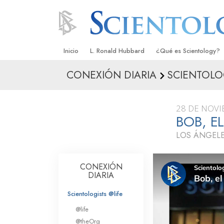
Inicio
L. Ronald Hubbard
¿Qué es Scientology?
CONEXIÓN DIARIA
SCIENTOLOG
Creencias y Prácticas
Credos y Códigos de S
28 DE NOVI
Qué dicen los Scientolo
BOB, E
Scientology
LOS ÁNGELE
Conoce a un Scientolog
Dentro de una Iglesia
CONEXIÓN
DIARIA
Los Principios Básicos 
Scientologists @life
Una Introducción a Dian
@life
@theOrg