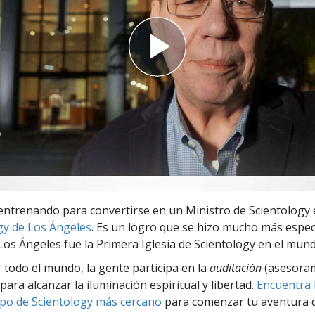
 Grandeza?
entrenando para convertirse en un Ministro de Scientology 
gy de Los Ángeles
. Es un logro que se hizo mucho más espec
 Los Ángeles fue la Primera Iglesia de Scientology en el mun
r todo el mundo, la gente participa en la
auditación
(asesora
para alcanzar la iluminación espiritual y libertad.
Encuentra l
po de Scientology más cercano
para comenzar tu aventura d