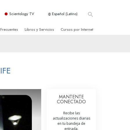
Scientology TV
Español (Latino)
 Frecuentes
Libros y Servicios
Cursos por Internet
es y principios básicos
niciales
Cómo Resolver los Conflictos
una Iglesia
bros
Las Dinámicas de la Existencia
zación de Scientology
ncias Introductorias
Los Componentes de la Comprensión
IFE
s Introductorias
Soluciones para un Entorno Peligroso
s Iniciales
Ayudas para Enfermedades y Lesiones
MANTENTE
CONECTADO
anos
La Integridad y la Honestidad
Recibe las
os
El Matrimonio
actualizaciones diarias
en tu bandeja de
La Escala Tonal Emocional
tology
entrada.