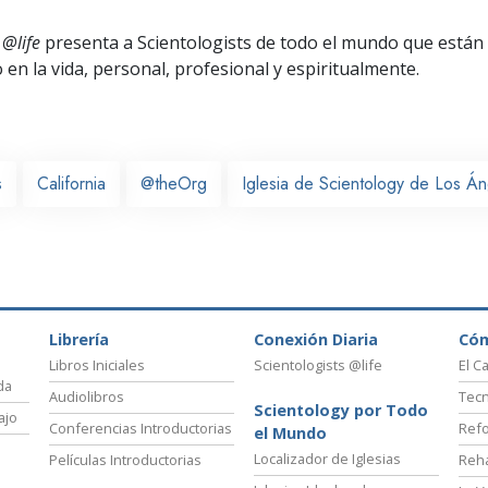
 @life
presenta a Scientologists de todo el mundo que están
o
en la vida, personal,
profesional y espiritualmente.
s
California
@theOrg
Iglesia de Scientology de Los Á
Librería
Conexión Diaria
Có
Libros Iniciales
Scientologists @life
El C
da
Audiolibros
Tecn
Scientology por Todo
ajo
Conferencias Introductorias
Refo
el Mundo
Localizador de Iglesias
Películas Introductorias
Reha