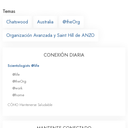
Temas
Chatswood
Australia
@theOrg
Organización Avanzada y Saint Hill de ANZO
CONEXIÓN DIARIA
Scientologists @life
@life
@theOrg
@work
@home
CÓMO Mantenerse Saludable