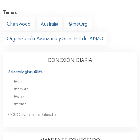
Temas
Chatswood
Australia
@theOrg
Organización Avanzada y Saint Hill de ANZO
CONEXIÓN DIARIA
Scientologists @life
@life
@theOrg
@work
@home
CÓMO Mantenerse Saludable