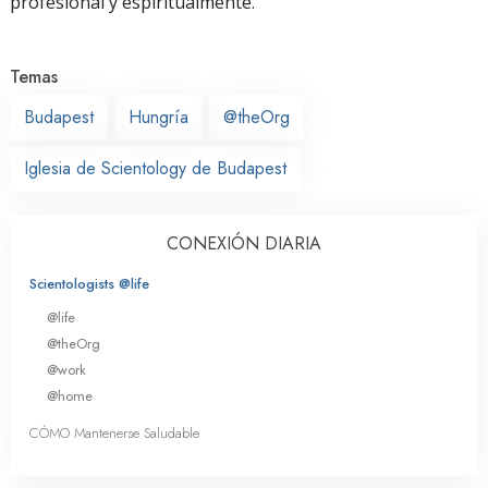
profesional y espiritualmente.
Temas
Budapest
Hungría
@theOrg
Iglesia de Scientology de Budapest
CONEXIÓN DIARIA
Scientologists @life
@life
@theOrg
@work
@home
CÓMO Mantenerse Saludable