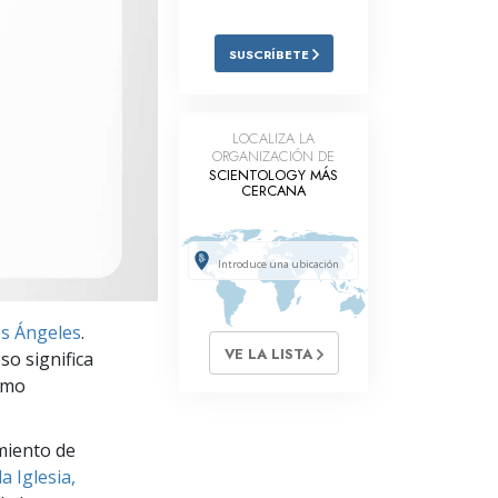
Respuestas a las Drogas
SUSCRÍBETE
Los Niños
Herramientas para el Entorno Laboral
LOCALIZA LA
ORGANIZACIÓN DE
La Ética y las
Condiciones
SCIENTOLOGY MÁS
CERCANA
La Causa de la Supresión
Investigaciones
Los Fundamentos de la Organización
s Ángeles
.
Los Fundamentos de las Relaciones
VE LA LISTA
so significa
Públicas
ismo
Objetivos y Metas
miento de
La Tecnología de Estudio
a Iglesia,