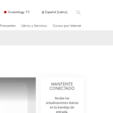
Scientology TV
Español (Latino)
 Frecuentes
Libros y Servicios
Cursos por Internet
es y principios básicos
niciales
Cómo Resolver los Conflictos
una Iglesia
bros
Las Dinámicas de la Existencia
zación de Scientology
ncias Introductorias
Los Componentes de la Comprensión
s Introductorias
Soluciones para un Entorno Peligroso
s Iniciales
Ayudas para Enfermedades y Lesiones
MANTENTE
CONECTADO
anos
La Integridad y la Honestidad
Recibe las
os
El Matrimonio
actualizaciones diarias
en tu bandeja de
La Escala Tonal Emocional
tology
entrada.