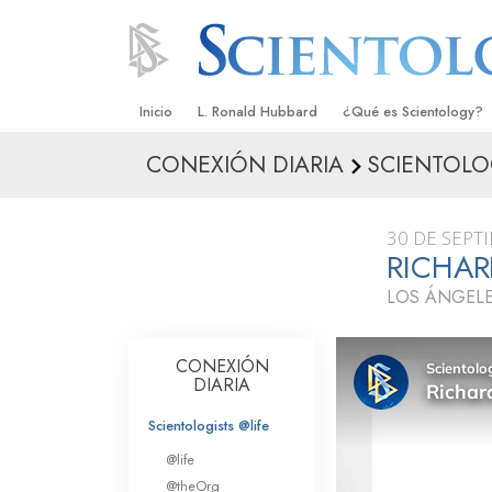
Inicio
L. Ronald Hubbard
¿Qué es Scientology?
CONEXIÓN DIARIA
SCIENTOLOG
Creencias y Prácticas
Credos y Códigos de S
30 DE SEPT
Qué dicen los Scientolo
RICHAR
Scientology
LOS ÁNGELE
Conoce a un Scientolog
Dentro de una Iglesia
CONEXIÓN
DIARIA
Los Principios Básicos 
Scientologists @life
Una Introducción a Dian
@life
@theOrg