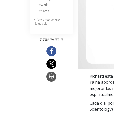
Amor y Odio: ¿Qué es
@work
@home
CÓMO Mantenerse
Saludable
COMPARTIR
Richard está
Ya ha aborda
mejorar las 
espiritualme
Cada día, po
Scientology) 