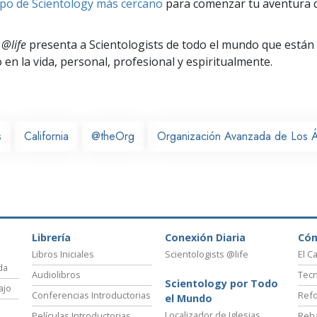
po de Scientology más cercano
para comenzar tu aventura d
 @life
presenta a Scientologists de todo el mundo que están
o
en la vida, personal,
profesional y espiritualmente.
s
California
@theOrg
Organización Avanzada de Los 
Librería
Conexión Diaria
Có
Libros Iniciales
Scientologists @life
El C
da
Audiolibros
Tecn
Scientology por Todo
ajo
Conferencias Introductorias
Refo
el Mundo
Localizador de Iglesias
Películas Introductorias
Reha