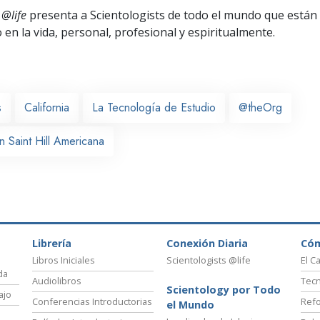
 @life
presenta a Scientologists de todo el mundo que están
o
en la vida, personal,
profesional y espiritualmente.
s
California
La Tecnología de Estudio
@theOrg
n Saint Hill Americana
Librería
Conexión Diaria
Có
Libros Iniciales
Scientologists @life
El C
da
Audiolibros
Tecn
Scientology por Todo
ajo
Conferencias Introductorias
Refo
el Mundo