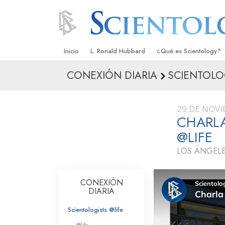
Inicio
L. Ronald Hubbard
¿Qué es Scientology?
CONEXIÓN DIARIA
SCIENTOLOG
Creencias y Prácticas
Credos y Códigos de S
29 DE NOVI
Qué dicen los Scientolo
CHARLA
Scientology
@LIFE
Conoce a un Scientolog
LOS ÁNGELE
Dentro de una Iglesia
CONEXIÓN
Los Principios Básicos 
DIARIA
Una Introducción a Dian
Scientologists @life