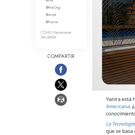
@life
Amor y Odio: ¿Qué es
@theOrg
@work
@home
CÓMO Mantenerse
Saludable
COMPARTIR
Yanira está 
Americana
. 
conocimiento
La Tecnología
que se basa 