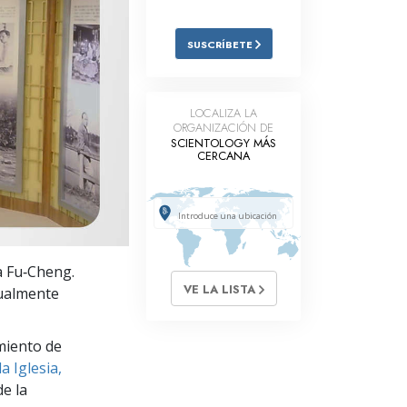
Respuestas a las Drogas
SUSCRÍBETE
Los Niños
Herramientas para el Entorno Laboral
LOCALIZA LA
ORGANIZACIÓN DE
La Ética y las
Condiciones
SCIENTOLOGY MÁS
CERCANA
La Causa de la Supresión
Investigaciones
Los Fundamentos de la Organización
a Fu‑Cheng.
Los Fundamentos de las Relaciones
VE LA LISTA
tualmente
Públicas
Objetivos y Metas
miento de
a Iglesia,
La Tecnología de Estudio
e la