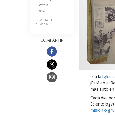
Amor y Odio: ¿Qué es
@work
@home
CÓMO Mantenerse
Saludable
COMPARTIR
Ir a la
Iglesi
¡Está en el 
más apto en 
Cada día, po
Scientology) 
misión o gru