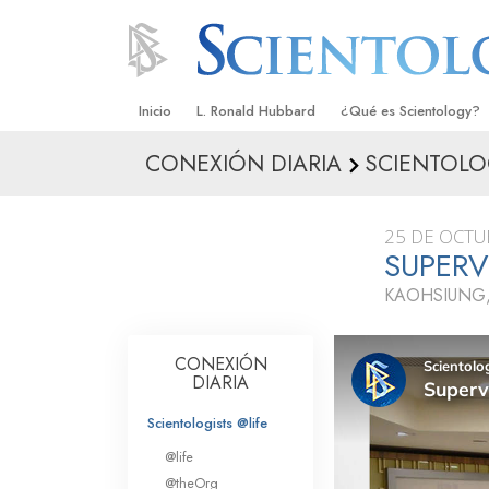
Inicio
L. Ronald Hubbard
¿Qué es Scientology?
CONEXIÓN DIARIA
SCIENTOLOG
Creencias y Prácticas
Credos y Códigos de S
25 DE OCTU
Qué dicen los Scientolo
SUPERV
Scientology
KAOHSIUNG,
Conoce a un Scientolog
Dentro de una Iglesia
CONEXIÓN
DIARIA
Los Principios Básicos 
Scientologists @life
Una Introducción a Dian
@life
@theOrg