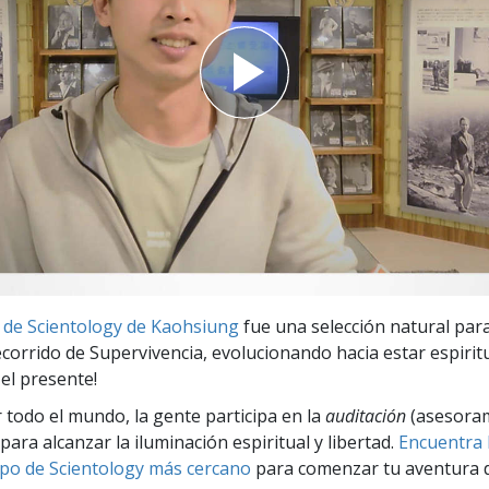
 Grandeza?
a de Scientology de Kaohsiung
fue una selección natural par
Recorrido de Supervivencia, evolucionando hacia estar espiri
el presente!
r todo el mundo, la gente participa en la
auditación
(asesora
para alcanzar la iluminación espiritual y libertad.
Encuentra l
po de Scientology más cercano
para comenzar tu aventura d