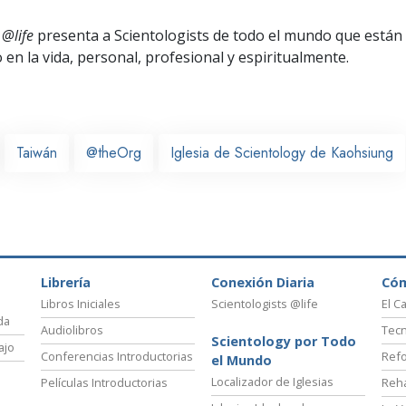
 @life
presenta a Scientologists de todo el mundo que están
o
en la vida, personal,
profesional y espiritualmente.
Taiwán
@theOrg
Iglesia de Scientology de Kaohsiung
Librería
Conexión Diaria
Có
Libros Iniciales
Scientologists @life
El C
da
Audiolibros
Tecn
Scientology por Todo
ajo
Conferencias Introductorias
Refo
el Mundo
Localizador de Iglesias
Películas Introductorias
Reha