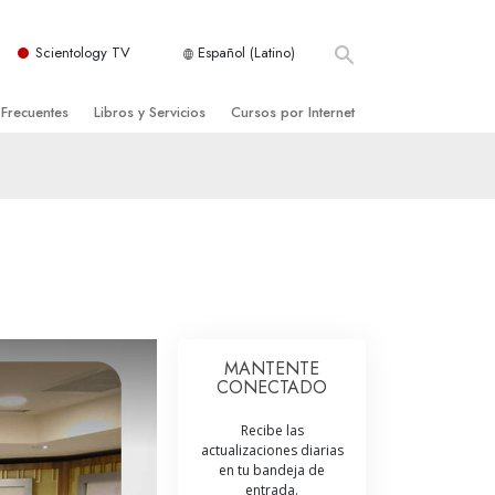
Scientology TV
Español (Latino)
 Frecuentes
Libros y Servicios
Cursos por Internet
es y principios básicos
niciales
Cómo Resolver los Conflictos
una Iglesia
bros
Las Dinámicas de la Existencia
zación de Scientology
ncias Introductorias
Los Componentes de la Comprensión
s Introductorias
Soluciones para un Entorno Peligroso
s Iniciales
Ayudas para Enfermedades y Lesiones
MANTENTE
CONECTADO
anos
La Integridad y la Honestidad
Recibe las
os
El Matrimonio
actualizaciones diarias
en tu bandeja de
La Escala Tonal Emocional
tology
entrada.