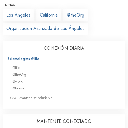
Temas
Los Ángeles
California
@theOrg
Organización Avanzada de Los Ángeles
CONEXIÓN DIARIA
Scientologists @life
@life
@theOrg
@work
@home
CÓMO Mantenerse Saludable
MANTENTE CONECTADO