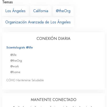
Temas
Los Ángeles
California
@theOrg
Organización Avanzada de Los Ángeles
CONEXIÓN DIARIA
Scientologists @life
@life
@theOrg
@work
@home
CÓMO Mantenerse Saludable
MANTENTE CONECTADO