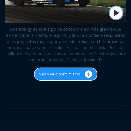
Scientology es el cuerpo de conocimiento más grande que
existe sobre la mente, el espíritu y la vida. Contiene respuestas
a las preguntas más importantes de la vida, con herramientas
prácticas para manejar cualquier situación en la vida. Por eso
millones de personas en todo el mundo usan Scientology para
mejorar sus vidas. ¿Tienes curiosidad?
+
Ven y velo por ti mismo