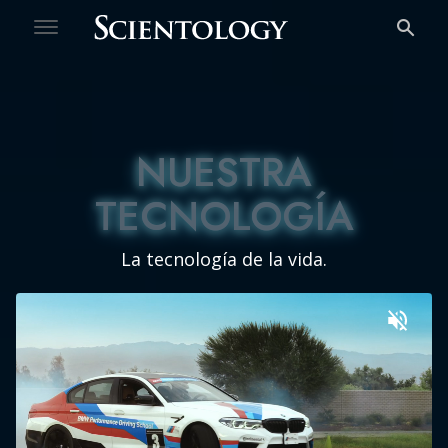
Bienvenido
Test de Personalidad Gratuito
NUESTRA
NUESTRA
TECNOLOGÍA
TECNOLOGÍA
La tecnología de la vida.