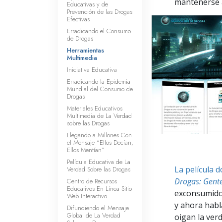
mantenerse a
Educativas y de
Prevención de las Drogas
Efectivas
Erradicando el Consumo
de Drogas
Herramientas
Multimedia
Iniciativa Educativa
Erradicando la Epidemia
Mundial del Consumo de
Drogas
Materiales Educativos
Multimedia de La Verdad
sobre las Drogas
Llegando a Millones Con
el Mensaje “Ellos Decían,
Ellos Mentían”
Película Educativa de La
La película 
Verdad Sobre las Drogas
Drogas: Gente
Centro de Recursos
Educativos En Línea Sitio
exconsumidor
Web Interactivo
y ahora habl
Difundiendo el Mensaje
Global de La Verdad
oigan la ver