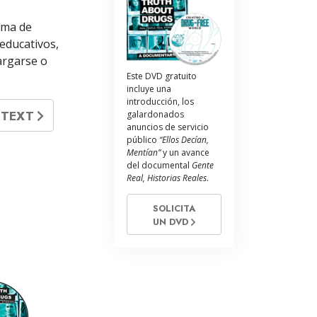
La Comunicación
ama de
educativos,
argarse o
Este DVD gratuito
incluye una
introducción, los
TTEXT
galardonados
anuncios de servicio
público
“Ellos Decían,
Mentían”
y un avance
del documental
Gente
Real, Historias Reales
.
SOLICITA
UN DVD