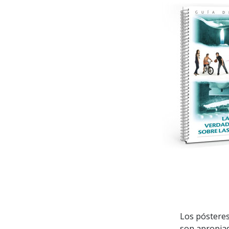
Los pósteres
son apropiad