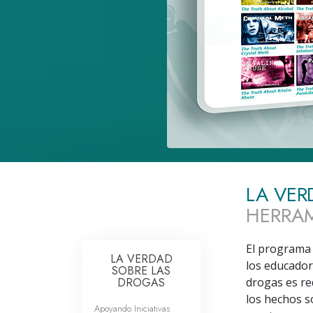
Amor y Odio: ¿Qué es
LA VER
HERRAM
El programa 
LA VERDAD
los educador
SOBRE LAS
DROGAS
drogas es re
los hechos s
Apoyando Iniciativas