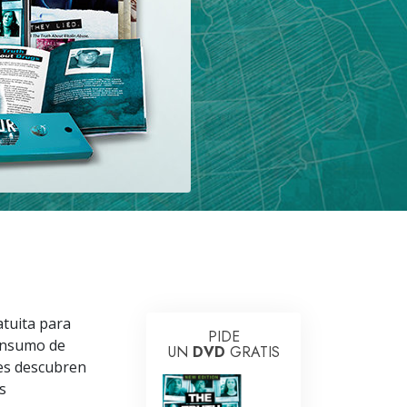
Respuestas a las Drogas
Los Niños
Herramientas para el Entorno Laboral
La Ética y las
Condiciones
La Causa de la Supresión
Investigaciones
Los Fundamentos de la Organización
Los Fundamentos de las Relaciones
Públicas
atuita para
PIDE
Objetivos y Metas
consumo de
UN
DVD
GRATIS
nes descubren
La Tecnología de Estudio
s