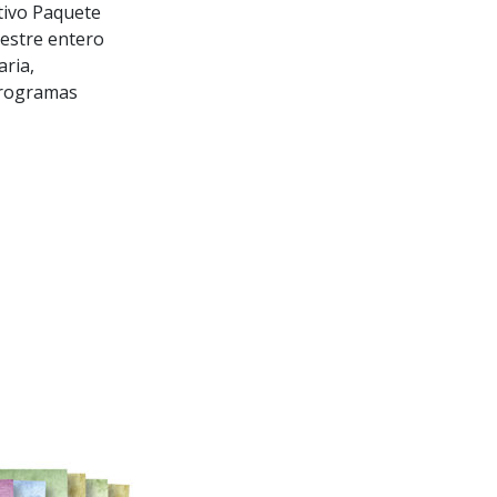
stivo Paquete
mestre entero
aria,
 programas