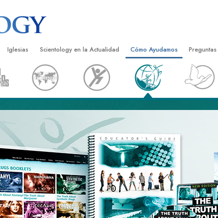
Iglesias
Scientology en la Actualidad
Cómo Ayudamos
Preguntas
Encontrar una Iglesia
Gran Inauguraciones
El Camino a la Felicidad
Antecedent
Libros I
cientology
Iglesias Ideales de Scientology
Eventos de Scientology
Applied Scholastics
Dentro de 
Audioli
gists acerca de
Organizaciones Avanzadas
David Miscavige: Líder Eclesiástico de
Criminon
La Organi
Confere
Scientology
Base en Tierra de Flag
Narconon
Película
ist
Freewinds
La Verdad Sobre las Drogas
Servicio
Llevando Scientology al Mundo
Unidos por los Derechos Hum
de Scientology
Comisión de Ciudadanos por l
ética
Derechos Humanos
Ministros Voluntarios de Scien