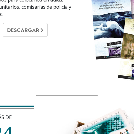
nitarios, comisarías de policía y
s.
DESCARGAR
S DE
2
4