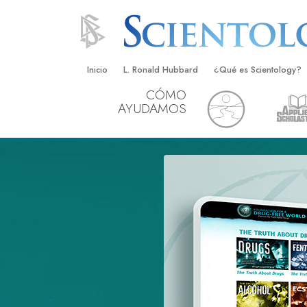
Inicio
L. Ronald Hubbard
¿Qué es Scientology?
CÓMO
Creencias y Prácticas
AYUDAMOS
Credos y Códigos de S
Qué dicen los Scientolo
Scientology
Conoce a un Scientolog
Dentro de una Iglesia
Los Principios Básicos 
Una Introducción a Dian