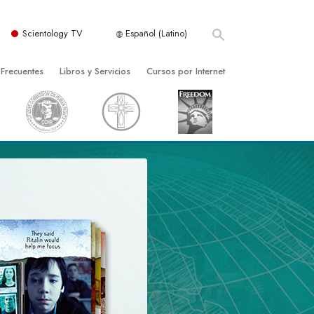
Scientology TV
Español (Latino)
 Frecuentes
Libros y Servicios
Cursos por Internet
es y principios básicos
niciales
Cómo Resolver los Conflictos
una Iglesia
bros
Las Dinámicas de la Existencia
zación de Scientology
ncias Introductorias
Los Componentes de la Comprensión
s Introductorias
Soluciones para un Entorno Peligroso
s Iniciales
Ayudas para Enfermedades y Lesiones
anos
La Integridad y la Honestidad
os
El Matrimonio
La Escala Tonal Emocional
tology