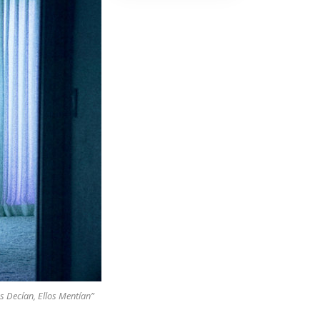
s Decían, Ellos Mentían”