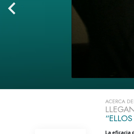
Amor y Odio: ¿Qué es
ACERCA D
LLEGAN
“ELLOS
La eficacia 