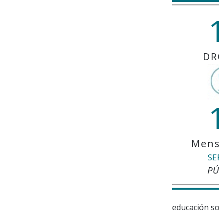
DR
Mens
SE
PÚ
educación so