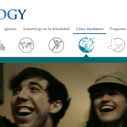
Iglesias
Scientology en la Actualidad
Cómo Ayudamos
Preguntas
Encontrar una Iglesia
Gran Inauguraciones
El Camino a la Felicidad
Antecedent
Libros I
cientology
Iglesias Ideales de Scientology
Eventos de Scientology
Applied Scholastics
Dentro de 
Audioli
gists acerca de
Organizaciones Avanzadas
David Miscavige: Líder Eclesiástico de
Criminon
La Organi
Confere
Scientology
Base en Tierra de Flag
Narconon
Película
ist
Freewinds
La Verdad Sobre las Drogas
Servicio
Llevando Scientology al Mundo
Unidos por los Derechos Hum
de Scientology
Comisión de Ciudadanos por l
ética
Derechos Humanos
Ministros Voluntarios de Scien