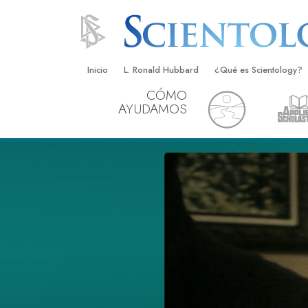
Inicio
L. Ronald Hubbard
¿Qué es Scientology?
CÓMO
Creencias y Prácticas
AYUDAMOS
Credos y Códigos de S
Qué dicen los Scientolo
Scientology
Conoce a un Scientolog
Dentro de una Iglesia
Los Principios Básicos 
Una Introducción a Dian