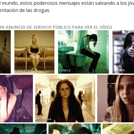
el mundo, estos poderosos mensajes están salvando a los jó
entación de las drogas.
UN ANUNCIO DE SERVICIO PÚBLICO PARA VER EL VÍDEO
2 COCAÍNA
3 CRACK
4 CRISTAL
6 HEROÍNA
7 INHALANTES