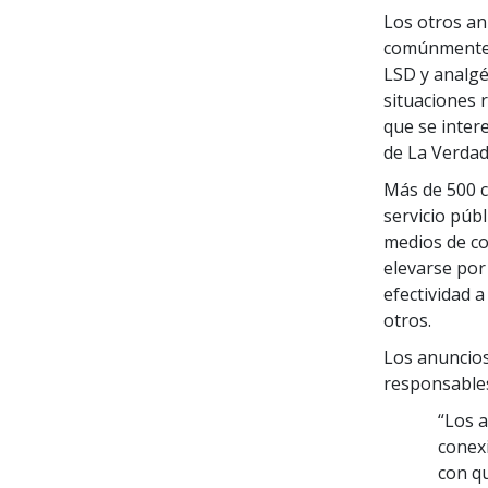
Los otros an
comúnmente: m
LSD y analgé
situaciones 
que se inter
de La Verdad
Más de 500 c
servicio públ
medios de co
elevarse por
efectividad 
otros.
Los anuncios
responsables
“Los a
conex
con qu