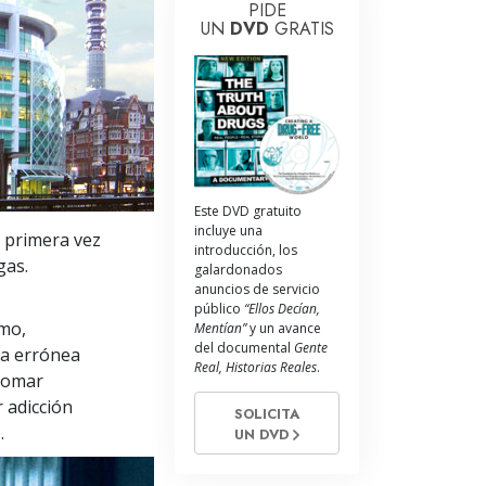
La Comunicación
PIDE
UN
DVD
GRATIS
Este DVD gratuito
incluye una
 primera vez
introducción, los
gas.
galardonados
anuncios de servicio
público
“Ellos Decían,
umo,
Mentían”
y un avance
del documental
Gente
ea errónea
Real, Historias Reales
.
 tomar
 adicción
SOLICITA
.
UN DVD