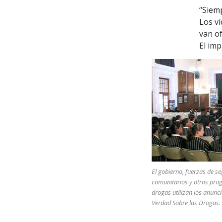
“Siemp
Los v
van of
El im
El gobierno, fuerzas de s
comunitarios y otros pro
drogas utilizan los anunci
Verdad Sobre las Drogas.