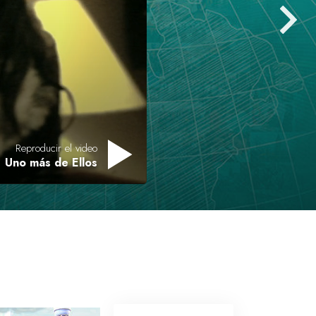
Respuestas a las Drogas
Los Niños
Herramientas para el Entorno Laboral
La Ética y las
Condiciones
La Causa de la Supresión
Reproducir el video
Uno más de Ellos
Investigaciones
Los Fundamentos de la Organización
Los Fundamentos de las Relaciones
Públicas
Objetivos y Metas
La Tecnología de Estudio