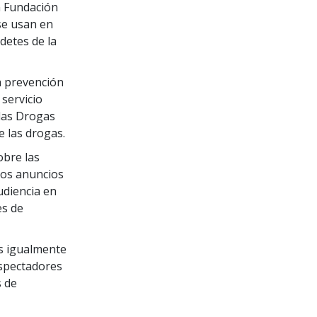
n Fundación
se usan en
detes de la
la prevención
servicio
 las Drogas
 las drogas.
bre las
los anuncios
udiencia en
es de
s igualmente
espectadores
s de