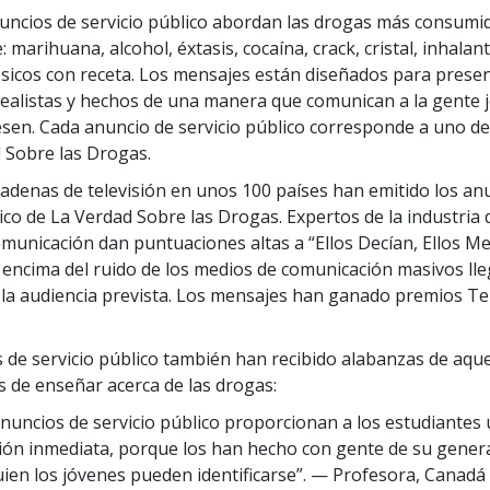
uncios de servicio público abordan las drogas más consumi
arihuana, alcohol, éxtasis, cocaína, crack, cristal, inhalant
sicos con receta. Los mensajes están diseñados para prese
realistas y hechos de una manera que comunican a la gente 
esen. Cada anuncio de servicio público corresponde a uno de 
 Sobre las Drogas.
adenas de televisión en unos 100 países han emitido los an
ico de La Verdad Sobre las Drogas. Expertos de la industria 
municación dan puntuaciones altas a “Ellos Decían, Ellos M
 encima del ruido de los medios de comunicación masivos ll
a la audiencia prevista. Los mensajes han ganado premios Tel
 de servicio público también han recibido alabanzas de aqu
 de enseñar acerca de las drogas:
nuncios de servicio público proporcionan a los estudiantes
ión inmediata, porque los han hecho con gente de su gener
ien los jóvenes pueden identificarse”.
— Profesora, Canadá