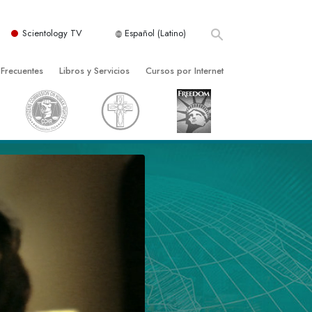
Scientology TV
Español (Latino)
 Frecuentes
Libros y Servicios
Cursos por Internet
es y principios básicos
niciales
Cómo Resolver los Conflictos
una Iglesia
bros
Las Dinámicas de la Existencia
zación de Scientology
ncias Introductorias
Los Componentes de la Comprensión
s Introductorias
Soluciones para un Entorno Peligroso
s Iniciales
Ayudas para Enfermedades y Lesiones
anos
La Integridad y la Honestidad
os
El Matrimonio
La Escala Tonal Emocional
tology