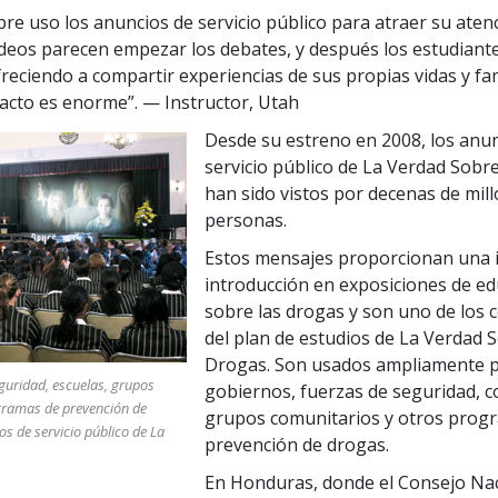
re uso los anuncios de servicio público para atraer su atenci
ídeos parecen empezar los debates, y después los estudiant
reciendo a compartir experiencias de sus propias vidas y fam
pacto es enorme”.
— Instructor, Utah
Desde su estreno en 2008, los anu
servicio público de La Verdad Sobr
han sido vistos por decenas de mil
personas.
Estos mensajes proporcionan una 
introducción en exposiciones de e
sobre las drogas y son uno de los
del plan de estudios de La Verdad S
Drogas. Son usados ampliamente 
eguridad, escuelas, grupos
gobiernos, fuerzas de seguridad, c
gramas de prevención de
grupos comunitarios y otros prog
os de servicio público de La
prevención de drogas.
En Honduras, donde el Consejo Na