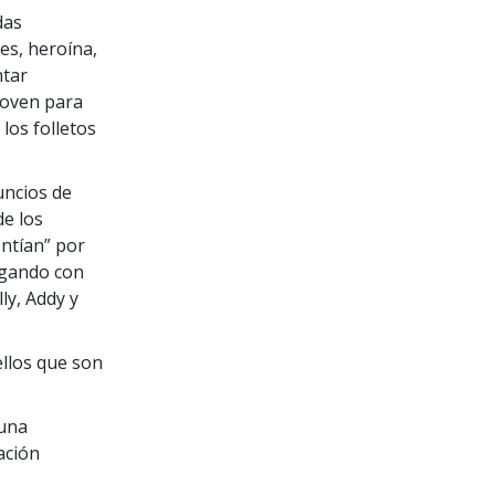
das
es, heroína,
ntar
joven para
los folletos
uncios de
de los
entían” por
egando con
ly, Addy y
ellos que son
 una
ación