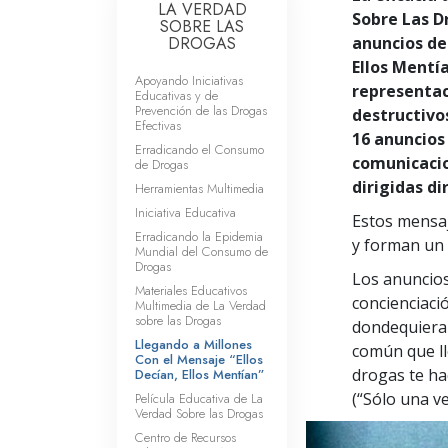
LA VERDAD
Sobre Las D
SOBRE LAS
DROGAS
anuncios de 
Ellos Mentía
Apoyando Iniciativas
representac
Educativas y de
Prevención de las Drogas
destructivo
Efectivas
16 anuncios 
Erradicando el Consumo
comunicaci
de Drogas
dirigidas d
Herramientas Multimedia
Iniciativa Educativa
Estos mensaj
Erradicando la Epidemia
y forman un 
Mundial del Consumo de
Drogas
Los anuncios
Materiales Educativos
concienciació
Multimedia de La Verdad
sobre las Drogas
dondequiera 
Llegando a Millones
común que ll
Con el Mensaje “Ellos
drogas te ha
Decían, Ellos Mentían”
(“Sólo una v
Película Educativa de La
Verdad Sobre las Drogas
Centro de Recursos