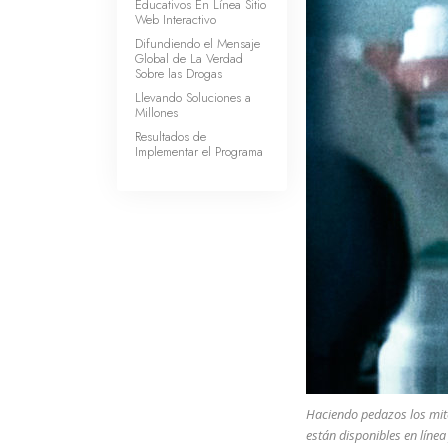
Educativos En Línea Sitio
Web Interactivo
Difundiendo el Mensaje
Global de La Verdad
Sobre las Drogas
Llevando Soluciones a
Millones
Resultados de
Implementar el Programa
Haciendo pedazos los mito
están disponibles en líne