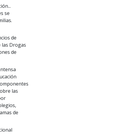
ón...
es se
ilias.
ncios de
e las Drogas
lones de
intensa
ducación
 componentes
obre las
por
olegios,
ramas de
cional