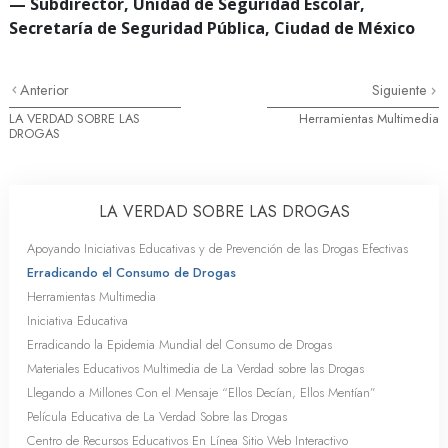
— Subdirector, Unidad de Seguridad Escolar,
Secretaría de Seguridad Pública, Ciudad de México
Anterior
Siguiente
LA VERDAD SOBRE LAS
Herramientas Multimedia
DROGAS
LA VERDAD SOBRE LAS DROGAS
Apoyando Iniciativas Educativas y de Prevención de las Drogas Efectivas
Erradicando el Consumo de Drogas
Herramientas Multimedia
Iniciativa Educativa
Erradicando la Epidemia Mundial del Consumo de Drogas
Materiales Educativos Multimedia de La Verdad sobre las Drogas
Llegando a Millones Con el Mensaje “Ellos Decían, Ellos Mentían”
Película Educativa de La Verdad Sobre las Drogas
Centro de Recursos Educativos En Línea Sitio Web Interactivo