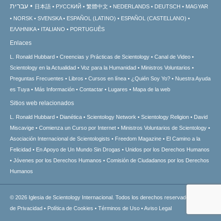
עברית
日本語
РУССКИЙ
繁體中文
NEDERLANDS
DEUTSCH
MAGYAR
NORSK
SVENSKA
ESPAÑOL (LATINO)
ESPAÑOL (CASTELLANO)
ΕΛΛΗΝΙΚA
ITALIANO
PORTUGUÊS
Enlaces
L. Ronald Hubbard
Creencias y Prácticas de Scientology
Canal de Video
Scientology en la Actualidad
Voz para la Humanidad
Ministros Voluntarios
Preguntas Frecuentes
Libros
Cursos en línea
¿Quién Soy Yo?
Nuestra Ayuda
es Tuya
Más Información
Contactar
Lugares
Mapa de la web
Sitios web relacionados
L. Ronald Hubbard
Dianética
Scientology Network
Scientology Religion
David
Miscavige
Comienza un Curso por Internet
Ministros Voluntarios de Scientology
Asociación Internacional de Scientologists
Freedom Magazine
El Camino a la
Felicidad
En Apoyo de Un Mundo Sin Drogas
Unidos por los Derechos Humanos
Jóvenes por los Derechos Humanos
Comisión de Ciudadanos por los Derechos
Humanos
© 2026
Iglesia de Scientology Internacional.
Todos los derechos reservados.
Aviso
de Privacidad
•
Política de Cookies
•
Términos de Uso
•
Aviso Legal