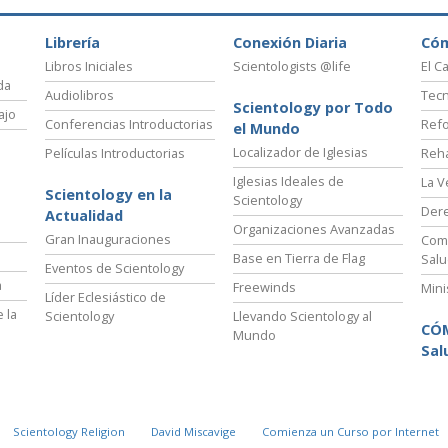
Librería
Conexión Diaria
Có
Libros Iniciales
Scientologists @life
El C
da
Audiolibros
Tecn
Scientology por Todo
ajo
Conferencias Introductorias
Refo
el Mundo
Localizador de Iglesias
Películas Introductorias
Reha
Iglesias Ideales de
La V
Scientology en la
Scientology
Der
Actualidad
Organizaciones Avanzadas
Gran Inauguraciones
Comi
Base en Tierra de Flag
Salu
Eventos de Scientology
a
Freewinds
Mini
Líder Eclesiástico de
 la
Scientology
Llevando Scientology al
CÓ
Mundo
Sal
Scientology Religion
David Miscavige
Comienza un Curso por Internet