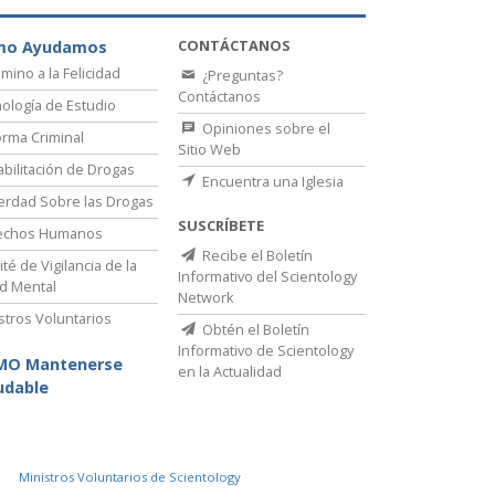
CONTÁCTANOS
mo Ayudamos
amino a la Felicidad
¿Preguntas?
Contáctanos
ología de Estudio
Opiniones sobre el
rma Criminal
Sitio Web
bilitación de Drogas
Encuentra una Iglesia
erdad Sobre las Drogas
SUSCRÍBETE
echos Humanos
Recibe el Boletín
té de Vigilancia de la
Informativo del Scientology
d Mental
Network
stros Voluntarios
Obtén el Boletín
Informativo de Scientology
MO Mantenerse
en la Actualidad
udable
Ministros Voluntarios de Scientology