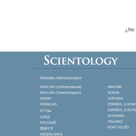
¿No 
Websites Internacionales
ENGLISH (US/International)
MAGYAR
ENGLISH (United Kingdom)
NORSK
DANSK
SVENSKA
FRANÇAIS
ESPAÑOL (LATIN
עברית
ESPAÑOL (CAST
ΕΛΛΗΝΙΚA
日本語
ITALIANO
РУССКИЙ
PORTUGUÊS
繁體中文
NEDERLANDS