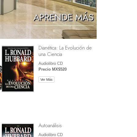
Los Niños
APRENDE MÁS
Herramientas para el Entorno Laboral
La Ética y las Condiciones
Dianética: La Evolución de
La Causa de la Supresión
una Ciencia
Investigaciones
Audiolibro CD
Precio MX$520
Los Fundamentos de la Organización
Ver Más
Los Fundamentos de las Relaciones
Públicas
Objetivos y Metas
La Tecnología de Estudio
La Comunicación
Autoanálisis
Audiolibro CD