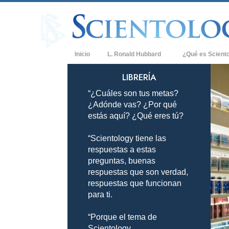
Inicio
L. Ronald Hubbard
¿Qué es Scient
Creencias y Práct
LIBRERÍA
“¿Cuáles son tus metas?
Credos y Códigos
¿Adónde vas? ¿Por qué
Qué dicen los Sci
estás aquí? ¿Qué eres tú?
Scientology
“Scientology tiene las
Conoce a un Scien
respuestas a estas
Dentro de una Igle
preguntas, buenas
respuestas que son verdad,
Los Principios Bá
respuestas que funcionan
para ti.
Una Introducción 
“Porque el tema de
Amor y Odio: ¿Qu
Scientology