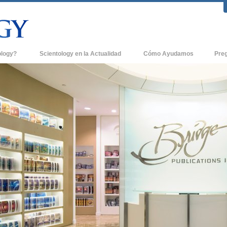
ology?
Scientology en la Actualidad
Cómo Ayudamos
Pre
icas
Iglesias de Scientology
Antece
 de Scientology
Nuevas Iglesias de Scientology
Dentro
entologists acerca de
Organizaciones Avanzadas
La Org
Base en Tierra de Flag
tologist
Freewinds
sia
Llevando Scientology al Mundo
sicos de Scientology
David Miscavige - Líder Eclesiástico de
a Dianética
Scientology
é es Grandeza?