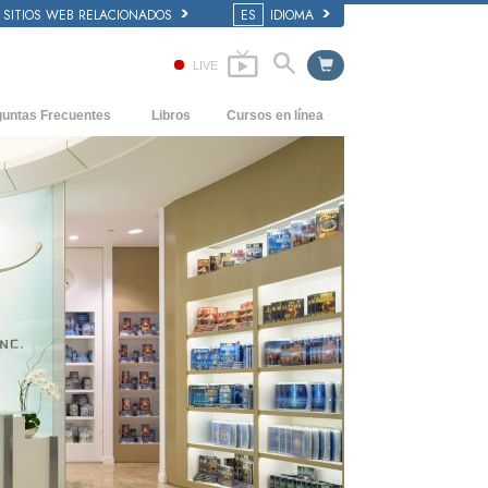
SITIOS WEB RELACIONADOS
ES
IDIOMA
LIVE
guntas Frecuentes
Libros
Cursos en línea
dentes y principios básicos
Cómo Resolver los Conflictos
Libros Iniciales
 de una Iglesia
Las Dinámicas de la Existencia
Audiolibros
anización de Scientology
Los Componentes de la Comprensión
Conferencias Introductorias
Soluciones para un Entorno Peligroso
Películas
Ayudas para Enfermedades y Lesiones
La Integridad y la Honestidad
El Matrimonio
La Escala Tonal Emocional
Respuestas a las Drogas