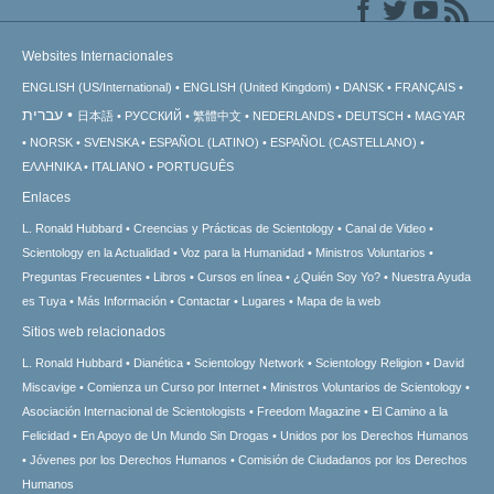
Websites Internacionales
ENGLISH (US/International)
ENGLISH (United Kingdom)
DANSK
FRANÇAIS
עברית
日本語
РУССКИЙ
繁體中文
NEDERLANDS
DEUTSCH
MAGYAR
NORSK
SVENSKA
ESPAÑOL (LATINO)
ESPAÑOL (CASTELLANO)
ΕΛΛΗΝΙΚA
ITALIANO
PORTUGUÊS
Enlaces
L. Ronald Hubbard
Creencias y Prácticas de Scientology
Canal de Video
Scientology en la Actualidad
Voz para la Humanidad
Ministros Voluntarios
Preguntas Frecuentes
Libros
Cursos en línea
¿Quién Soy Yo?
Nuestra Ayuda
es Tuya
Más Información
Contactar
Lugares
Mapa de la web
Sitios web relacionados
L. Ronald Hubbard
Dianética
Scientology Network
Scientology Religion
David
Miscavige
Comienza un Curso por Internet
Ministros Voluntarios de Scientology
Asociación Internacional de Scientologists
Freedom Magazine
El Camino a la
Felicidad
En Apoyo de Un Mundo Sin Drogas
Unidos por los Derechos Humanos
Jóvenes por los Derechos Humanos
Comisión de Ciudadanos por los Derechos
Humanos