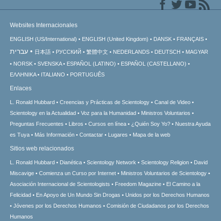
Websites Internacionales
ENGLISH (US/International)
ENGLISH (United Kingdom)
DANSK
FRANÇAIS
עברית
日本語
РУССКИЙ
繁體中文
NEDERLANDS
DEUTSCH
MAGYAR
NORSK
SVENSKA
ESPAÑOL (LATINO)
ESPAÑOL (CASTELLANO)
ΕΛΛΗΝΙΚA
ITALIANO
PORTUGUÊS
Enlaces
L. Ronald Hubbard
Creencias y Prácticas de Scientology
Canal de Video
Scientology en la Actualidad
Voz para la Humanidad
Ministros Voluntarios
Preguntas Frecuentes
Libros
Cursos en línea
¿Quién Soy Yo?
Nuestra Ayuda
es Tuya
Más Información
Contactar
Lugares
Mapa de la web
Sitios web relacionados
L. Ronald Hubbard
Dianética
Scientology Network
Scientology Religion
David
Miscavige
Comienza un Curso por Internet
Ministros Voluntarios de Scientology
Asociación Internacional de Scientologists
Freedom Magazine
El Camino a la
Felicidad
En Apoyo de Un Mundo Sin Drogas
Unidos por los Derechos Humanos
Jóvenes por los Derechos Humanos
Comisión de Ciudadanos por los Derechos
Humanos