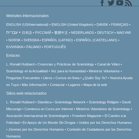
Websites Internacionales
ENGLISH (US/International)
ENGLISH (United Kingdom)
DANSK
FRANÇAIS
עברית
日本語
РУССКИЙ
繁體中文
NEDERLANDS
DEUTSCH
MAGYAR
NORSK
SVENSKA
ESPAÑOL (LATINO)
ESPAÑOL (CASTELLANO)
ΕΛΛΗΝΙΚA
ITALIANO
PORTUGUÊS
Enlaces
L. Ronald Hubbard
Creencias y Prácticas de Scientology
Canal de Video
Scientology en la Actualidad
Voz para la Humanidad
Ministros Voluntarios
Preguntas Frecuentes
Libros
Cursos en línea
¿Quién Soy Yo?
Nuestra Ayuda
es Tuya
Más Información
Contactar
Lugares
Mapa de la web
Sitios web relacionados
L. Ronald Hubbard
Dianética
Scientology Network
Scientology Religion
David
Miscavige
Comienza un Curso por Internet
Ministros Voluntarios de Scientology
Asociación Internacional de Scientologists
Freedom Magazine
El Camino a la
Felicidad
En Apoyo de Un Mundo Sin Drogas
Unidos por los Derechos Humanos
Jóvenes por los Derechos Humanos
Comisión de Ciudadanos por los Derechos
Humanos