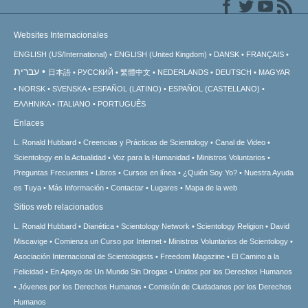
Websites Internacionales
ENGLISH (US/International)
ENGLISH (United Kingdom)
DANSK
FRANÇAIS
עברית
日本語
РУССКИЙ
繁體中文
NEDERLANDS
DEUTSCH
MAGYAR
NORSK
SVENSKA
ESPAÑOL (LATINO)
ESPAÑOL (CASTELLANO)
ΕΛΛΗΝΙΚA
ITALIANO
PORTUGUÊS
Enlaces
L. Ronald Hubbard
Creencias y Prácticas de Scientology
Canal de Video
Scientology en la Actualidad
Voz para la Humanidad
Ministros Voluntarios
Preguntas Frecuentes
Libros
Cursos en línea
¿Quién Soy Yo?
Nuestra Ayuda
es Tuya
Más Información
Contactar
Lugares
Mapa de la web
Sitios web relacionados
L. Ronald Hubbard
Dianética
Scientology Network
Scientology Religion
David
Miscavige
Comienza un Curso por Internet
Ministros Voluntarios de Scientology
Asociación Internacional de Scientologists
Freedom Magazine
El Camino a la
Felicidad
En Apoyo de Un Mundo Sin Drogas
Unidos por los Derechos Humanos
Jóvenes por los Derechos Humanos
Comisión de Ciudadanos por los Derechos
Humanos