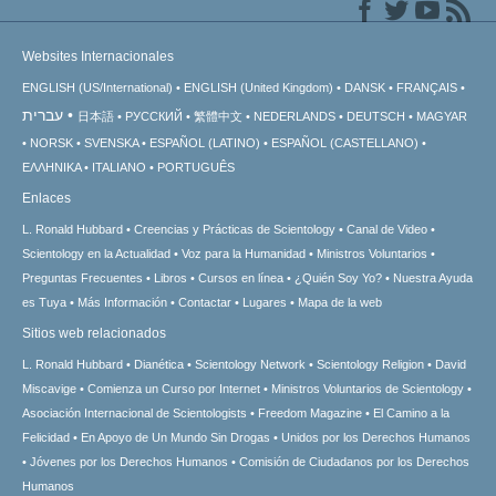
Websites Internacionales
ENGLISH (US/International)
ENGLISH (United Kingdom)
DANSK
FRANÇAIS
עברית
日本語
РУССКИЙ
繁體中文
NEDERLANDS
DEUTSCH
MAGYAR
NORSK
SVENSKA
ESPAÑOL (LATINO)
ESPAÑOL (CASTELLANO)
ΕΛΛΗΝΙΚA
ITALIANO
PORTUGUÊS
Enlaces
L. Ronald Hubbard
Creencias y Prácticas de Scientology
Canal de Video
Scientology en la Actualidad
Voz para la Humanidad
Ministros Voluntarios
Preguntas Frecuentes
Libros
Cursos en línea
¿Quién Soy Yo?
Nuestra Ayuda
es Tuya
Más Información
Contactar
Lugares
Mapa de la web
Sitios web relacionados
L. Ronald Hubbard
Dianética
Scientology Network
Scientology Religion
David
Miscavige
Comienza un Curso por Internet
Ministros Voluntarios de Scientology
Asociación Internacional de Scientologists
Freedom Magazine
El Camino a la
Felicidad
En Apoyo de Un Mundo Sin Drogas
Unidos por los Derechos Humanos
Jóvenes por los Derechos Humanos
Comisión de Ciudadanos por los Derechos
Humanos