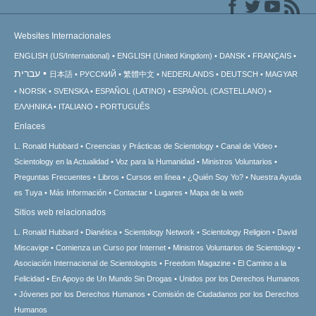
Websites Internacionales
ENGLISH (US/International)
ENGLISH (United Kingdom)
DANSK
FRANÇAIS
עברית
日本語
РУССКИЙ
繁體中文
NEDERLANDS
DEUTSCH
MAGYAR
NORSK
SVENSKA
ESPAÑOL (LATINO)
ESPAÑOL (CASTELLANO)
ΕΛΛΗΝΙΚA
ITALIANO
PORTUGUÊS
Enlaces
L. Ronald Hubbard
Creencias y Prácticas de Scientology
Canal de Video
Scientology en la Actualidad
Voz para la Humanidad
Ministros Voluntarios
Preguntas Frecuentes
Libros
Cursos en línea
¿Quién Soy Yo?
Nuestra Ayuda
es Tuya
Más Información
Contactar
Lugares
Mapa de la web
Sitios web relacionados
L. Ronald Hubbard
Dianética
Scientology Network
Scientology Religion
David
Miscavige
Comienza un Curso por Internet
Ministros Voluntarios de Scientology
Asociación Internacional de Scientologists
Freedom Magazine
El Camino a la
Felicidad
En Apoyo de Un Mundo Sin Drogas
Unidos por los Derechos Humanos
Jóvenes por los Derechos Humanos
Comisión de Ciudadanos por los Derechos
Humanos