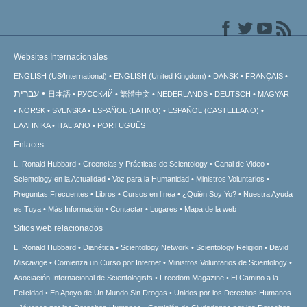
Websites Internacionales
ENGLISH (US/International)
ENGLISH (United Kingdom)
DANSK
FRANÇAIS
עברית
日本語
РУССКИЙ
繁體中文
NEDERLANDS
DEUTSCH
MAGYAR
NORSK
SVENSKA
ESPAÑOL (LATINO)
ESPAÑOL (CASTELLANO)
ΕΛΛΗΝΙΚA
ITALIANO
PORTUGUÊS
Enlaces
L. Ronald Hubbard
Creencias y Prácticas de Scientology
Canal de Video
Scientology en la Actualidad
Voz para la Humanidad
Ministros Voluntarios
Preguntas Frecuentes
Libros
Cursos en línea
¿Quién Soy Yo?
Nuestra Ayuda
es Tuya
Más Información
Contactar
Lugares
Mapa de la web
Sitios web relacionados
L. Ronald Hubbard
Dianética
Scientology Network
Scientology Religion
David
Miscavige
Comienza un Curso por Internet
Ministros Voluntarios de Scientology
Asociación Internacional de Scientologists
Freedom Magazine
El Camino a la
Felicidad
En Apoyo de Un Mundo Sin Drogas
Unidos por los Derechos Humanos