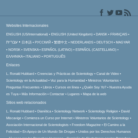
Websites Internacionales
ENGLISH (US/International)
ENGLISH (United Kingdom)
DANSK
FRANÇAIS
עברית
日本語
РУССКИЙ
繁體中文
NEDERLANDS
DEUTSCH
MAGYAR
NORSK
SVENSKA
ESPAÑOL (LATINO)
ESPAÑOL (CASTELLANO)
ΕΛΛΗΝΙΚA
ITALIANO
PORTUGUÊS
Enlaces
L. Ronald Hubbard
Creencias y Prácticas de Scientology
Canal de Video
Scientology en la Actualidad
Voz para la Humanidad
Ministros Voluntarios
Preguntas Frecuentes
Libros
Cursos en línea
¿Quién Soy Yo?
Nuestra Ayuda
es Tuya
Más Información
Contactar
Lugares
Mapa de la web
Sitios web relacionados
L. Ronald Hubbard
Dianética
Scientology Network
Scientology Religion
David
Miscavige
Comienza un Curso por Internet
Ministros Voluntarios de Scientology
Asociación Internacional de Scientologists
Freedom Magazine
El Camino a la
Felicidad
En Apoyo de Un Mundo Sin Drogas
Unidos por los Derechos Humanos