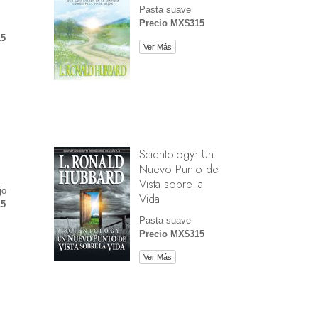
Pasta suave
Precio MX$315
15
Ver Más
Scientology: Un
Nuevo Punto de
Vista sobre la
jo
Vida
15
Pasta suave
Precio MX$315
Ver Más