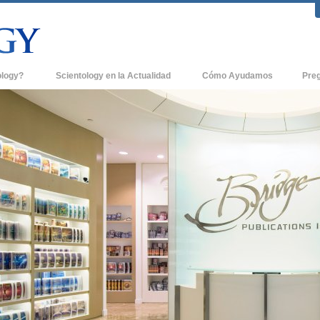
ology?
Scientology en la Actualidad
Cómo Ayudamos
Pre
icas
Iglesias de Scientology
Antece
 de Scientology
Nuevas Iglesias de Scientology
Dentro
entologists acerca de
Organizaciones Avanzadas
La Org
Base en Tierra de Flag
tologist
Freewinds
sia
Llevando Scientology al Mundo
sicos de Scientology
David Miscavige - Líder Eclesiástico de
a Dianética
Scientology
é es Grandeza?