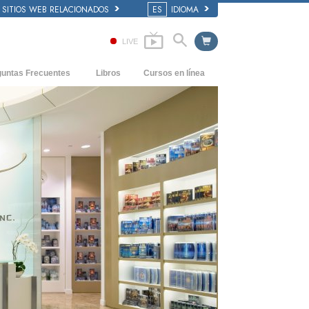
SITIOS WEB RELACIONADOS
ES
IDIOMA
LIVE
guntas Frecuentes
Libros
Cursos en línea
dentes y principios básicos
Cómo Resolver los Conflictos
Libros Iniciales
 de una Iglesia
Las Dinámicas de la Existencia
Audiolibros
anización de Scientology
Los Componentes de la Comprensión
Conferencias Introductorias
Soluciones para un Entorno Peligroso
Películas
Ayudas para Enfermedades y Lesiones
La Integridad y la Honestidad
El Matrimonio
La Escala Tonal Emocional
Respuestas a las Drogas