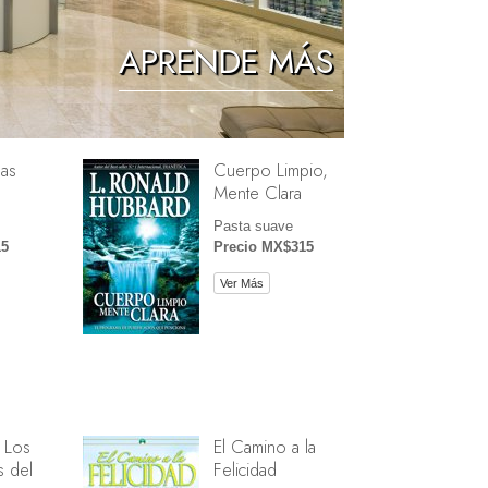
Los Niños
APRENDE MÁS
Herramientas para el Entorno Laboral
La Ética y las Condiciones
as
Cuerpo Limpio,
La Causa de la Supresión
Mente Clara
Investigaciones
Pasta suave
15
Precio MX$315
Los Fundamentos de la Organización
Ver Más
Los Fundamentos de las Relaciones
Públicas
Objetivos y Metas
La Tecnología de Estudio
La Comunicación
 Los
El Camino a la
 del
Felicidad