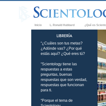
Inicio
L. Ronald Hubbard
¿Qué es Scient
Creencias y Práct
LIBRERÍA
“¿Cuáles son tus metas?
Credos y Códigos
¿Adónde vas? ¿Por qué
Qué dicen los Sci
estás aquí? ¿Qué eres tú?
Scientology
“Scientology tiene las
Conoce a un Scien
respuestas a estas
Dentro de una Igle
preguntas, buenas
respuestas que son verdad,
Los Principios Bá
respuestas que funcionan
para ti.
Una Introducción 
“Porque el tema de
Amor y Odio: ¿Qu
Scientology