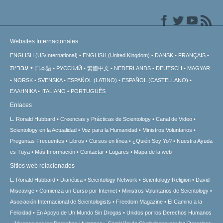
Websites Internacionales
ENGLISH (US/International)
ENGLISH (United Kingdom)
DANSK
FRANÇAIS
עברית
日本語
РУССКИЙ
繁體中文
NEDERLANDS
DEUTSCH
MAGYAR
NORSK
SVENSKA
ESPAÑOL (LATINO)
ESPAÑOL (CASTELLANO)
ΕΛΛΗΝΙΚA
ITALIANO
PORTUGUÊS
Enlaces
L. Ronald Hubbard
Creencias y Prácticas de Scientology
Canal de Video
Scientology en la Actualidad
Voz para la Humanidad
Ministros Voluntarios
Preguntas Frecuentes
Libros
Cursos en línea
¿Quién Soy Yo?
Nuestra Ayuda
es Tuya
Más Información
Contactar
Lugares
Mapa de la web
Sitios web relacionados
L. Ronald Hubbard
Dianética
Scientology Network
Scientology Religion
David
Miscavige
Comienza un Curso por Internet
Ministros Voluntarios de Scientology
Asociación Internacional de Scientologists
Freedom Magazine
El Camino a la
Felicidad
En Apoyo de Un Mundo Sin Drogas
Unidos por los Derechos Humanos