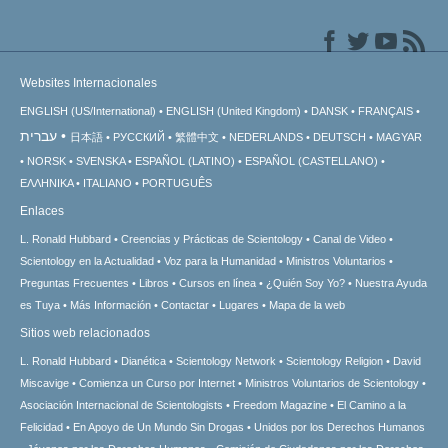
Websites Internacionales
ENGLISH (US/International)
ENGLISH (United Kingdom)
DANSK
FRANÇAIS
עברית
日本語
РУССКИЙ
繁體中文
NEDERLANDS
DEUTSCH
MAGYAR
NORSK
SVENSKA
ESPAÑOL (LATINO)
ESPAÑOL (CASTELLANO)
ΕΛΛΗΝΙΚA
ITALIANO
PORTUGUÊS
Enlaces
L. Ronald Hubbard
Creencias y Prácticas de Scientology
Canal de Video
Scientology en la Actualidad
Voz para la Humanidad
Ministros Voluntarios
Preguntas Frecuentes
Libros
Cursos en línea
¿Quién Soy Yo?
Nuestra Ayuda
es Tuya
Más Información
Contactar
Lugares
Mapa de la web
Sitios web relacionados
L. Ronald Hubbard
Dianética
Scientology Network
Scientology Religion
David
Miscavige
Comienza un Curso por Internet
Ministros Voluntarios de Scientology
Asociación Internacional de Scientologists
Freedom Magazine
El Camino a la
Felicidad
En Apoyo de Un Mundo Sin Drogas
Unidos por los Derechos Humanos