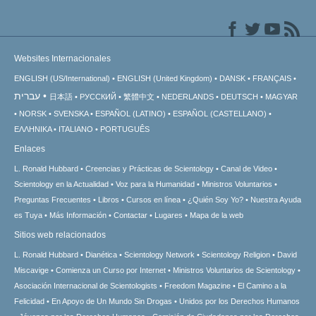
Websites Internacionales
ENGLISH (US/International)
ENGLISH (United Kingdom)
DANSK
FRANÇAIS
עברית
日本語
РУССКИЙ
繁體中文
NEDERLANDS
DEUTSCH
MAGYAR
NORSK
SVENSKA
ESPAÑOL (LATINO)
ESPAÑOL (CASTELLANO)
ΕΛΛΗΝΙΚA
ITALIANO
PORTUGUÊS
Enlaces
L. Ronald Hubbard
Creencias y Prácticas de Scientology
Canal de Video
Scientology en la Actualidad
Voz para la Humanidad
Ministros Voluntarios
Preguntas Frecuentes
Libros
Cursos en línea
¿Quién Soy Yo?
Nuestra Ayuda
es Tuya
Más Información
Contactar
Lugares
Mapa de la web
Sitios web relacionados
L. Ronald Hubbard
Dianética
Scientology Network
Scientology Religion
David
Miscavige
Comienza un Curso por Internet
Ministros Voluntarios de Scientology
Asociación Internacional de Scientologists
Freedom Magazine
El Camino a la
Felicidad
En Apoyo de Un Mundo Sin Drogas
Unidos por los Derechos Humanos