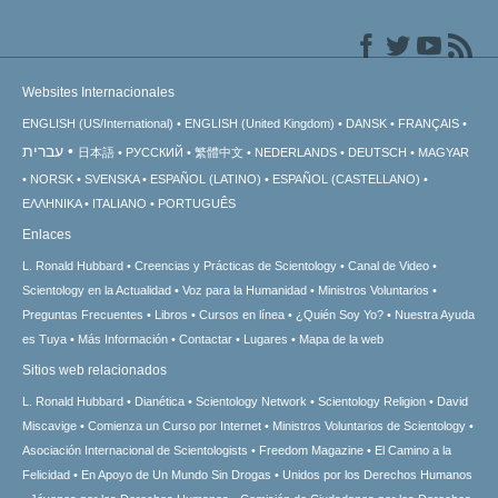
Websites Internacionales
ENGLISH (US/International)
ENGLISH (United Kingdom)
DANSK
FRANÇAIS
עברית
日本語
РУССКИЙ
繁體中文
NEDERLANDS
DEUTSCH
MAGYAR
NORSK
SVENSKA
ESPAÑOL (LATINO)
ESPAÑOL (CASTELLANO)
ΕΛΛΗΝΙΚA
ITALIANO
PORTUGUÊS
Enlaces
L. Ronald Hubbard
Creencias y Prácticas de Scientology
Canal de Video
Scientology en la Actualidad
Voz para la Humanidad
Ministros Voluntarios
Preguntas Frecuentes
Libros
Cursos en línea
¿Quién Soy Yo?
Nuestra Ayuda
es Tuya
Más Información
Contactar
Lugares
Mapa de la web
Sitios web relacionados
L. Ronald Hubbard
Dianética
Scientology Network
Scientology Religion
David
Miscavige
Comienza un Curso por Internet
Ministros Voluntarios de Scientology
Asociación Internacional de Scientologists
Freedom Magazine
El Camino a la
Felicidad
En Apoyo de Un Mundo Sin Drogas
Unidos por los Derechos Humanos