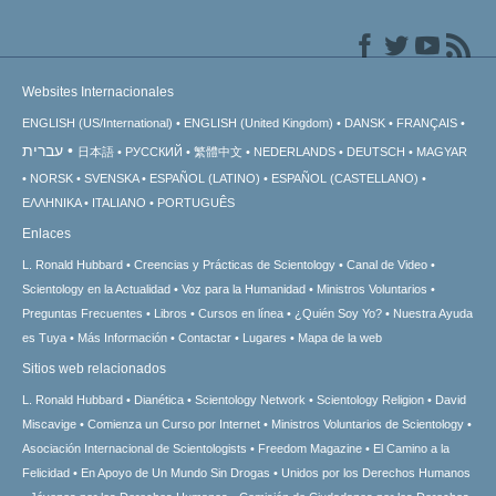
Websites Internacionales
ENGLISH (US/International)
ENGLISH (United Kingdom)
DANSK
FRANÇAIS
עברית
日本語
РУССКИЙ
繁體中文
NEDERLANDS
DEUTSCH
MAGYAR
NORSK
SVENSKA
ESPAÑOL (LATINO)
ESPAÑOL (CASTELLANO)
ΕΛΛΗΝΙΚA
ITALIANO
PORTUGUÊS
Enlaces
L. Ronald Hubbard
Creencias y Prácticas de Scientology
Canal de Video
Scientology en la Actualidad
Voz para la Humanidad
Ministros Voluntarios
Preguntas Frecuentes
Libros
Cursos en línea
¿Quién Soy Yo?
Nuestra Ayuda
es Tuya
Más Información
Contactar
Lugares
Mapa de la web
Sitios web relacionados
L. Ronald Hubbard
Dianética
Scientology Network
Scientology Religion
David
Miscavige
Comienza un Curso por Internet
Ministros Voluntarios de Scientology
Asociación Internacional de Scientologists
Freedom Magazine
El Camino a la
Felicidad
En Apoyo de Un Mundo Sin Drogas
Unidos por los Derechos Humanos