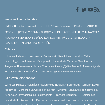
Websites Internacionales
ENGLISH (US/International)
ENGLISH (United Kingdom)
DANSK
FRANÇAIS
עברית
日本語
РУССКИЙ
繁體中文
NEDERLANDS
DEUTSCH
MAGYAR
NORSK
SVENSKA
ESPAÑOL (LATINO)
ESPAÑOL (CASTELLANO)
ΕΛΛΗΝΙΚA
ITALIANO
PORTUGUÊS
Enlaces
L. Ronald Hubbard
Creencias y Prácticas de Scientology
Canal de Video
Scientology en la Actualidad
Voz para la Humanidad
Ministros Voluntarios
Preguntas Frecuentes
Libros
Cursos en línea
¿Quién Soy Yo?
Nuestra Ayuda
es Tuya
Más Información
Contactar
Lugares
Mapa de la web
Sitios web relacionados
L. Ronald Hubbard
Dianética
Scientology Network
Scientology Religion
David
Miscavige
Comienza un Curso por Internet
Ministros Voluntarios de Scientology
Asociación Internacional de Scientologists
Freedom Magazine
El Camino a la
Felicidad
En Apoyo de Un Mundo Sin Drogas
Unidos por los Derechos Humanos