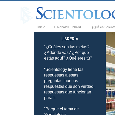
Inicio
L. Ronald Hubbard
¿Qué es Scient
Creencias y Práct
LIBRERÍA
“¿Cuáles son tus metas?
Credos y Códigos
¿Adónde vas? ¿Por qué
Qué dicen los Sci
estás aquí? ¿Qué eres tú?
Scientology
“Scientology tiene las
Conoce a un Scien
respuestas a estas
Dentro de una Igle
preguntas, buenas
respuestas que son verdad,
Los Principios Bá
respuestas que funcionan
para ti.
Una Introducción 
“Porque el tema de
Amor y Odio: ¿Qu
Scientology