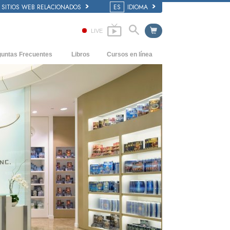
SITIOS WEB RELACIONADOS
ES
IDIOMA
LIVE
guntas Frecuentes
Libros
Cursos en línea
dentes y principios básicos
Cómo Resolver los Conflictos
Libros Iniciales
 de una Iglesia
Las Dinámicas de la Existencia
Audiolibros
anización de Scientology
Los Componentes de la Comprensión
Conferencias Introductorias
Soluciones para un Entorno Peligroso
Películas
Ayudas para Enfermedades y Lesiones
La Integridad y la Honestidad
El Matrimonio
La Escala Tonal Emocional
Respuestas a las Drogas