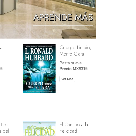
Los Niños
APRENDE MÁS
Herramientas para el Entorno Laboral
La Ética y las Condiciones
as
Cuerpo Limpio,
La Causa de la Supresión
Mente Clara
Investigaciones
Pasta suave
15
Precio MX$315
Los Fundamentos de la Organización
Ver Más
Los Fundamentos de las Relaciones
Públicas
Objetivos y Metas
La Tecnología de Estudio
La Comunicación
 Los
El Camino a la
 del
Felicidad