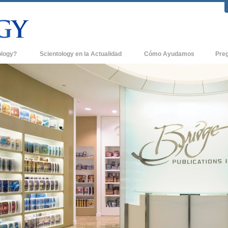
ology?
Scientology en la Actualidad
Cómo Ayudamos
Pre
icas
Iglesias de Scientology
Antece
 de Scientology
Nuevas Iglesias de Scientology
Dentro
entologists acerca de
Organizaciones Avanzadas
La Org
Base en Tierra de Flag
tologist
Freewinds
sia
Llevando Scientology al Mundo
sicos de Scientology
David Miscavige - Líder Eclesiástico de
a Dianética
Scientology
é es Grandeza?