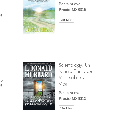
Pasta suave
Precio MX$315
15
Ver Más
Scientology: Un
Nuevo Punto de
Vista sobre la
jo
Vida
15
Pasta suave
Precio MX$315
Ver Más