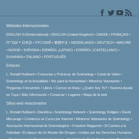
Websites Internacionales
ENGLISH (US/International)
ENGLISH (United Kingdom)
DANSK
FRANÇAIS
עברית
日本語
РУССКИЙ
繁體中文
NEDERLANDS
DEUTSCH
MAGYAR
NORSK
SVENSKA
ESPAÑOL (LATINO)
ESPAÑOL (CASTELLANO)
ΕΛΛΗΝΙΚA
ITALIANO
PORTUGUÊS
Enlaces
L. Ronald Hubbard
Creencias y Prácticas de Scientology
Canal de Video
Scientology en la Actualidad
Voz para la Humanidad
Ministros Voluntarios
Preguntas Frecuentes
Libros
Cursos en línea
¿Quién Soy Yo?
Nuestra Ayuda
es Tuya
Más Información
Contactar
Lugares
Mapa de la web
Sitios web relacionados
L. Ronald Hubbard
Dianética
Scientology Network
Scientology Religion
David
Miscavige
Comienza un Curso por Internet
Ministros Voluntarios de Scientology
Asociación Internacional de Scientologists
Freedom Magazine
El Camino a la
Felicidad
En Apoyo de Un Mundo Sin Drogas
Unidos por los Derechos Humanos