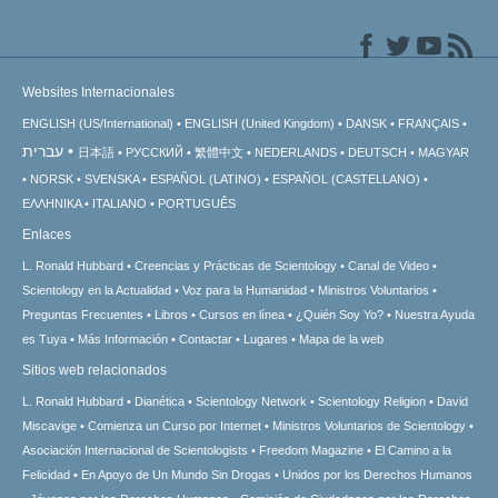
Websites Internacionales
ENGLISH (US/International)
ENGLISH (United Kingdom)
DANSK
FRANÇAIS
עברית
日本語
РУССКИЙ
繁體中文
NEDERLANDS
DEUTSCH
MAGYAR
NORSK
SVENSKA
ESPAÑOL (LATINO)
ESPAÑOL (CASTELLANO)
ΕΛΛΗΝΙΚA
ITALIANO
PORTUGUÊS
Enlaces
L. Ronald Hubbard
Creencias y Prácticas de Scientology
Canal de Video
Scientology en la Actualidad
Voz para la Humanidad
Ministros Voluntarios
Preguntas Frecuentes
Libros
Cursos en línea
¿Quién Soy Yo?
Nuestra Ayuda
es Tuya
Más Información
Contactar
Lugares
Mapa de la web
Sitios web relacionados
L. Ronald Hubbard
Dianética
Scientology Network
Scientology Religion
David
Miscavige
Comienza un Curso por Internet
Ministros Voluntarios de Scientology
Asociación Internacional de Scientologists
Freedom Magazine
El Camino a la
Felicidad
En Apoyo de Un Mundo Sin Drogas
Unidos por los Derechos Humanos